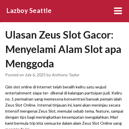
Skip
Lazboy Seattle
to
content
Ulasan Zeus Slot Gacor:
Menyelami Alam Slot apa
Menggoda
Posted on
July 6, 2025
by
Anthony Taylor
Gim slot online di internet telah beralih keliru satu wujud
entertainment siapa ter- dikenal di kalangan partisipan judi. Keliru
no. 1 permainan yang memesona konsentrasi banyak pemain ialah
Zeus Slot Online. Internal tinjauan ini, kami akan meninjau secara
intensif mengenai Zeus Slot, memulai sebab tema, feature, sampai
dengan tips bagi meningkatkan kesempatan mengalahkan. Mari
kami bermula trip kita semua ke dalam alam Zeus Slot Online yang