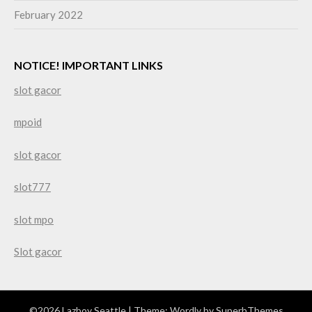
February 2022
NOTICE! IMPORTANT LINKS
slot gacor
mpoid
slot gacor
slot777
slot mpo
Slot gacor
©2026 Lazboy Seattle
| Theme:
Wordly
by SuperbThemes