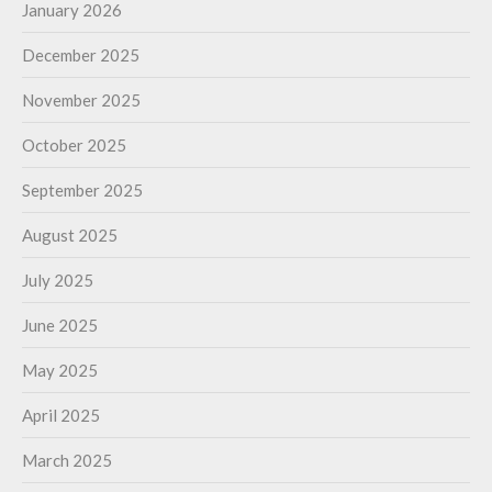
January 2026
December 2025
November 2025
October 2025
September 2025
August 2025
July 2025
June 2025
May 2025
April 2025
March 2025