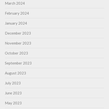
March 2024
February 2024
January 2024
December 2023
November 2023
October 2023
September 2023
August 2023
July 2023
June 2023
May 2023