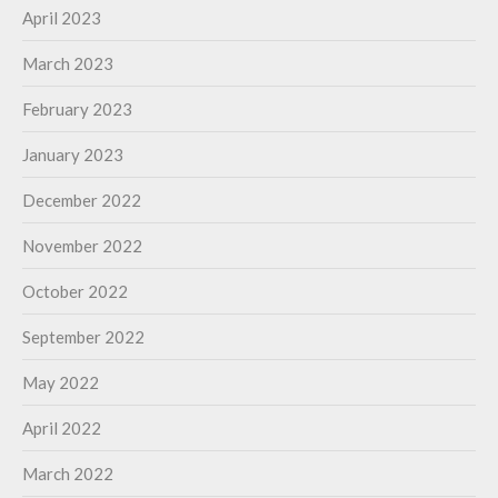
April 2023
March 2023
February 2023
January 2023
December 2022
November 2022
October 2022
September 2022
May 2022
April 2022
March 2022