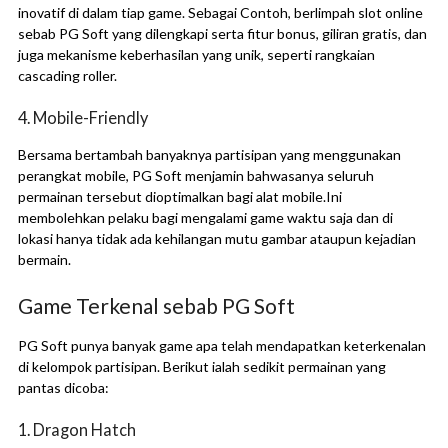
inovatif di dalam tiap game. Sebagai Contoh, berlimpah slot online
sebab PG Soft yang dilengkapi serta fitur bonus, giliran gratis, dan
juga mekanisme keberhasilan yang unik, seperti rangkaian
cascading roller.
4. Mobile-Friendly
Bersama bertambah banyaknya partisipan yang menggunakan
perangkat mobile, PG Soft menjamin bahwasanya seluruh
permainan tersebut dioptimalkan bagi alat mobile.Ini
membolehkan pelaku bagi mengalami game waktu saja dan di
lokasi hanya tidak ada kehilangan mutu gambar ataupun kejadian
bermain.
Game Terkenal sebab PG Soft
PG Soft punya banyak game apa telah mendapatkan keterkenalan
di kelompok partisipan. Berikut ialah sedikit permainan yang
pantas dicoba:
1. Dragon Hatch