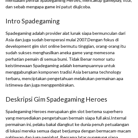
mendalam perihal Spadegaming Heroes, mencakup gameplay, fitur,
dan sebab mengapa game ini patut diujicoba.
Intro Spadegaming
Spadegaming adalah provider alat lunak siapa bermunculan dari
Asia dan juga sudah beroperasi mulai 2007.Dengan fokus di
development gim slot online bermutu tinggian, orang-orang itu
sudah sukses menghasilkan aneka game yang memesona
perhatian pemain di semua bumi. Tidak Benar nomor satu
keistimewaan Spadegaming adalah kemampuannya untuk
menggabungkan komponen tradisi Asia bersama technology
terbaru, menciptakan pengetahuan melakukan permainan apa
istimewa dan juga menggembirakan.
Deskripsi Gim Spadegaming Heroes
Spadegaming Heroes merupakan gim slot bertema superhero
yang menyediakan pengetahuan bermain siapa full aksi.Internal
permainan ini, pelaku bakal diangkut ke dunia penuh petualangan
di lokasi mereka semua dapat berjumpa dengan bermacam-macam
pahlawan dan juga penjahat. Bersama latar punggung siapa