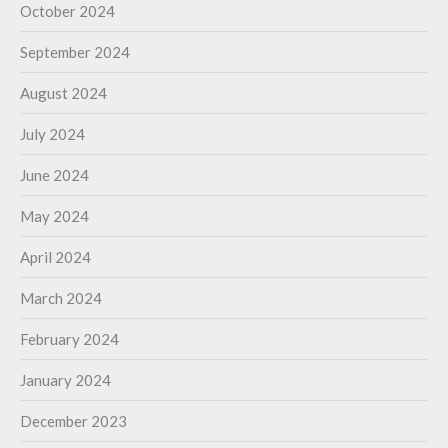
October 2024
September 2024
August 2024
July 2024
June 2024
May 2024
April 2024
March 2024
February 2024
January 2024
December 2023