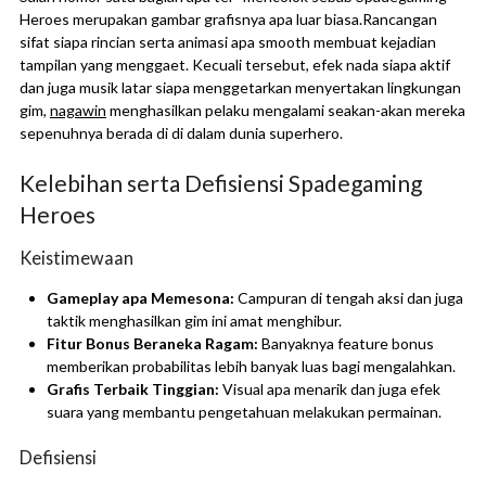
Heroes merupakan gambar grafisnya apa luar biasa.Rancangan
sifat siapa rincian serta animasi apa smooth membuat kejadian
tampilan yang menggaet. Kecuali tersebut, efek nada siapa aktif
dan juga musik latar siapa menggetarkan menyertakan lingkungan
gim,
nagawin
menghasilkan pelaku mengalami seakan-akan mereka
sepenuhnya berada di di dalam dunia superhero.
Kelebihan serta Defisiensi Spadegaming
Heroes
Keistimewaan
Gameplay apa Memesona:
Campuran di tengah aksi dan juga
taktik menghasilkan gim ini amat menghibur.
Fitur Bonus Beraneka Ragam:
Banyaknya feature bonus
memberikan probabilitas lebih banyak luas bagi mengalahkan.
Grafis Terbaik Tinggian:
Visual apa menarik dan juga efek
suara yang membantu pengetahuan melakukan permainan.
Defisiensi