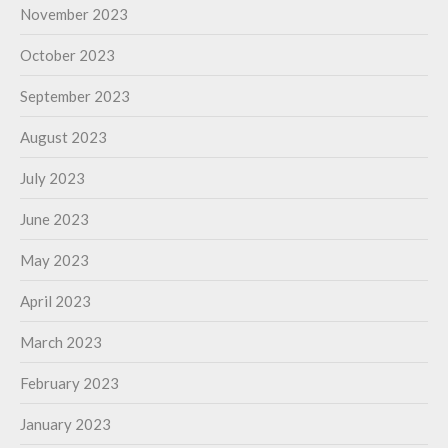
November 2023
October 2023
September 2023
August 2023
July 2023
June 2023
May 2023
April 2023
March 2023
February 2023
January 2023