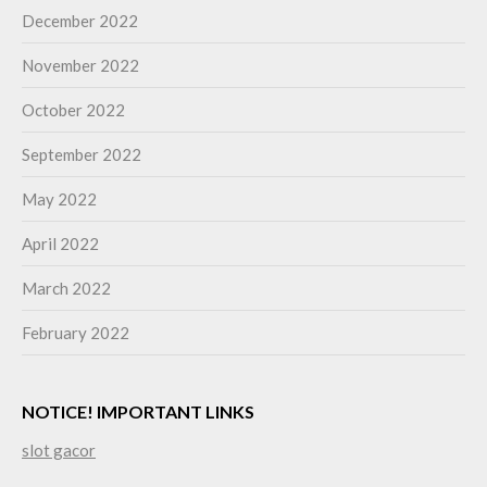
December 2022
November 2022
October 2022
September 2022
May 2022
April 2022
March 2022
February 2022
NOTICE! IMPORTANT LINKS
slot gacor