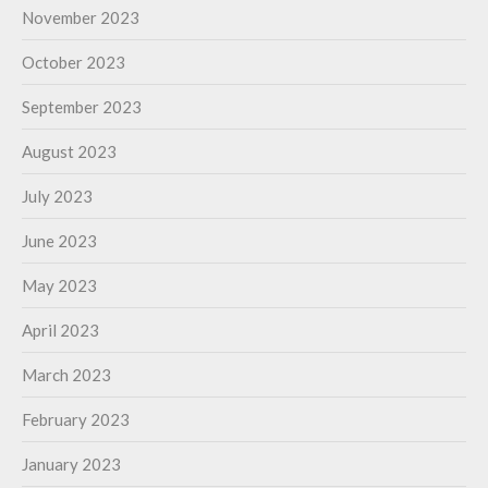
November 2023
October 2023
September 2023
August 2023
July 2023
June 2023
May 2023
April 2023
March 2023
February 2023
January 2023