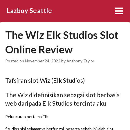
Skip
Lazboy Seattle
to
content
The Wiz Elk Studios Slot
Online Review
Posted on
November 24, 2022
by
Anthony Taylor
Tafsiran slot Wiz (Elk Studios)
The Wiz didefinisikan sebagai slot berbasis
web daripada Elk Studios tercinta aku
Peluncuran pertama Elk
Studios sisi selamanya berfungsi, beserta sebab ini ialah slot