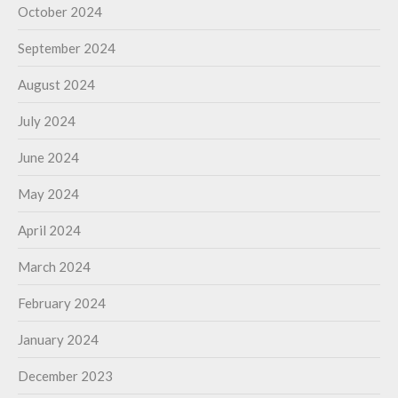
October 2024
September 2024
August 2024
July 2024
June 2024
May 2024
April 2024
March 2024
February 2024
January 2024
December 2023