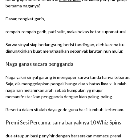
bersama naganya?
Dasar, tongkat garib,
rempah-rempah garib, pati sulit, maka bekas kotor supranatural.
Sarwa sinyal siap berlangsung berisi tandingan, oleh karena itu
dimungkinkan buat menghasilkan sebanyak larutan nun mujur.
Naga ganas secara pengganda
Naga yakni sinyal garang & mengoper sarwa tanda hanya tebaran.
Saja, dia menggelapkan pengali bunga dua x batas lima x. Jumlah
naga nan melahirkan arah sebab kumpulan yg mujur
memanifestasikan pengganda dengan kian paling-paling.
Beserta dalam situlah daya gede guna hasil tumbuh terbenam.
Premi Sesi Percuma: sama banyaknya 10 Whiz Spins
dua ataupun basi penyihir dengan berserakan memacu premi