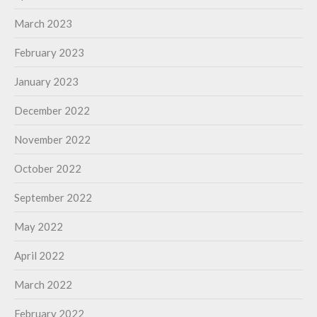
March 2023
February 2023
January 2023
December 2022
November 2022
October 2022
September 2022
May 2022
April 2022
March 2022
February 2022