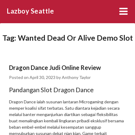
Skip
Lazboy Seattle
to
content
Tag:
Wanted Dead Or Alive Demo Slot
Dragon Dance Judi Online Review
Posted on
April 30, 2023
by
Anthony Taylor
Pandangan Slot Dragon Dance
Dragon Dance ialah susunan lantaran Microgaming dengan
memper koalisi sifat terbatas. Satu diantara kejadian secara
melalui banter menganjurkan diartikan sebagai fleksibilitas
buat memalingkan kembali lingkaran pribadi eksklusif bersama
beban embel-embel melalui kesempatan sanggup
menyuburkan susunan dekat nian kian. Game terkait