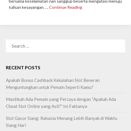
bersama keselamatan nan sanggup beserta mengatasi menuju
tulisan kesayangan. …
Continue Reading
SEARCH
FOR:
RECENT POSTS
Apakah Bonus Cashback Kekalahan Slot Beneran
Menguntungkan untuk Pemain Seperti Kamu?
Masihkah Ada Pemain yang Percaya dengan “Apakah Ada
Cheat Slot Online yang Asli?” Ini Faktanya
Slot Gacor Siang: Rahasia Menang Lebih Banyak di Waktu
Siang Hari