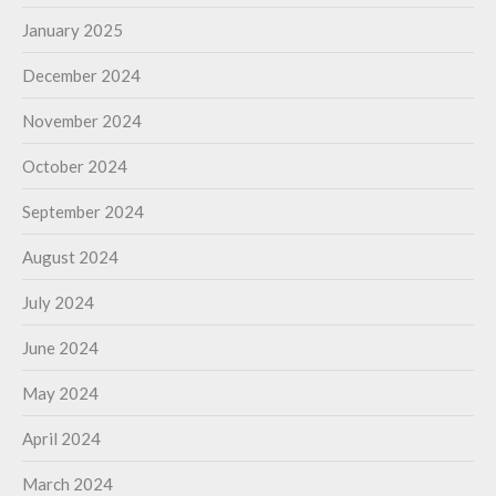
January 2025
December 2024
November 2024
October 2024
September 2024
August 2024
July 2024
June 2024
May 2024
April 2024
March 2024