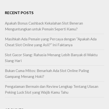
RECENT POSTS
Apakah Bonus Cashback Kekalahan Slot Beneran
Menguntungkan untuk Pemain Seperti Kamu?
Masihkah Ada Pemain yang Percaya dengan “Apakah Ada
Cheat Slot Online yang Asli?” Ini Faktanya
Slot Gacor Siang: Rahasia Menang Lebih Banyak di Waktu
Siang Hari
Bukan Cuma Mitos: Benarkah Ada Slot Online Paling
Gampang Menang Hoki?
Pengalaman Bermain dan Review Lengkap Tentang Ulasan
Peking Luck Slot yang Wajib Kamu Tahu