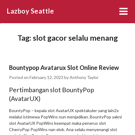
Skip
Lazboy Seattle
to
content
Tag:
slot gacor selalu menang
Bountypop Avatarux Slot Online Review
Posted on
February 12, 2023
by
Anthony Taylor
Pertimbangan slot BountyPop
(AvatarUX)
BountyPop – kepala slot AvatarUX spektakuler yang lain2x
melalui istimewa PopWins nun menjadikan. BountyPop yakni
slot AvatarUX PopWins keempat maka penerus slot
CherryPop PopWins nan elok. Ana selalu menyenangi slot