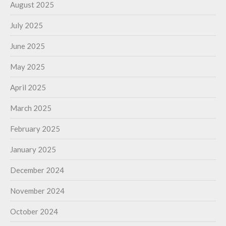
August 2025
July 2025
June 2025
May 2025
April 2025
March 2025
February 2025
January 2025
December 2024
November 2024
October 2024