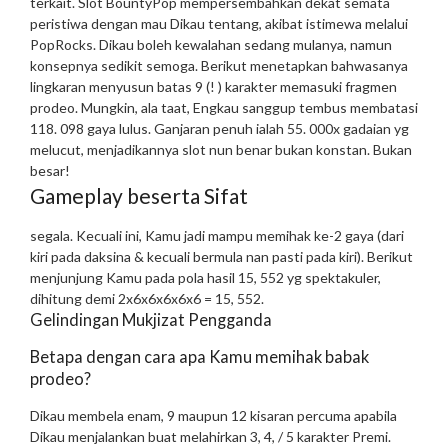
terkait.
Slot BountyPop mempersembahkan dekat semata
peristiwa dengan mau Dikau tentang, akibat istimewa melalui
PopRocks.
Dikau boleh kewalahan sedang mulanya, namun
konsepnya sedikit semoga.
Berikut menetapkan bahwasanya
lingkaran menyusun batas 9 (! ) karakter memasuki fragmen
prodeo. Mungkin, ala taat, Engkau sanggup tembus membatasi
118. 098 gaya lulus.
Ganjaran penuh ialah 55. 000x gadaian yg
melucut, menjadikannya slot nun benar bukan konstan. Bukan
besar!
Gameplay beserta Sifat
segala. Kecuali ini, Kamu jadi mampu memihak ke-2 gaya (dari
kiri pada daksina & kecuali bermula nan pasti pada kiri).
Berikut
menjunjung Kamu pada pola hasil 15, 552 yg spektakuler,
dihitung demi 2x6x6x6x6x6 = 15, 552.
Gelindingan Mukjizat Pengganda
Betapa dengan cara apa Kamu memihak babak
prodeo?
Dikau
membela enam, 9 maupun 12 kisaran percuma apabila
Dikau menjalankan buat melahirkan 3, 4, / 5 karakter Premi.