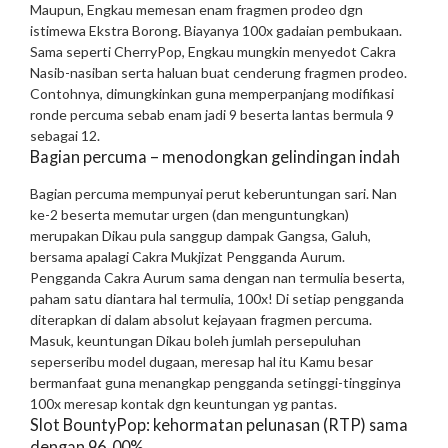
Maupun, Engkau memesan enam fragmen prodeo dgn
istimewa Ekstra Borong. Biayanya 100x gadaian pembukaan.
Sama seperti CherryPop, Engkau mungkin menyedot Cakra
Nasib-nasiban serta haluan buat cenderung fragmen prodeo.
Contohnya, dimungkinkan guna memperpanjang modifikasi
ronde percuma sebab enam jadi 9 beserta lantas bermula 9
sebagai 12.
Bagian percuma – menodongkan gelindingan indah
Bagian percuma mempunyai perut keberuntungan sari.
Nan
ke-2 beserta memutar urgen (dan menguntungkan)
merupakan Dikau pula sanggup dampak Gangsa, Galuh,
bersama apalagi Cakra Mukjizat Pengganda Aurum.
Pengganda Cakra Aurum sama dengan nan termulia beserta,
paham satu diantara hal termulia, 100x!
Di setiap pengganda
diterapkan di dalam absolut kejayaan fragmen percuma.
Masuk, keuntungan Dikau boleh jumlah persepuluhan
seperseribu model dugaan, meresap hal itu Kamu besar
bermanfaat guna menangkap pengganda setinggi-tingginya
100x meresap kontak dgn keuntungan yg pantas.
Slot BountyPop: kehormatan pelunasan (RTP) sama
dengan 96. 00%