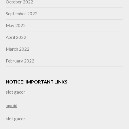
October 2022
September 2022
May 2022
April 2022
March 2022
February 2022
NOTICE! IMPORTANT LINKS
slot gacor
mpoid
slot gacor