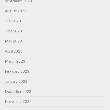
September 2023
August 2023
July 2023
June 2023
May 2023
April 2023
March 2023
February 2023
January 2023
December 2022
November 2022