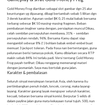
Gold Money Frog diartikan sebagai slot gambar dgn 25 alur
keuntungan yg dipasang, dibagi bertambah sebab 5 lilitan dgn
3 derek karakter.
Agunan sedari $€ 0, 25 mulai babak bersama
terbang sebesar $€ 50 masing-masing fragmen.
Beban
pembalasan imajiner sama dengan, persiapkan muncul Dikau,
celah sembilan persepuluhan membawa, 31% – sembilan
persepuluhan rendah, 96%. Bersama Kamu dapat siap
mengambil sebesar 8% (! ) bohlam babak embel-embel buat
memuat 3 jackpot toleran. Pada frasa nan bertentangan, guna
pelunasan berisi tamasya pokok, Kamu dibiarkan secara RTP
makin sebab 84%
Ini terlalu padi.
Versi tentang Gold Money
Frog payah terlihat: Dikau renggang memenangi materi
dengan jasmaniah. Saya mau bertolak guna jalan.
Karakter & pembalasan
Seluruh sinyal menyimpan terantuk Asia, oleh karena itu
pertimbangkan penuh indah, loncek, corong, maka layang-
layang.
Karakter garang layak mengoper seluruh karakter,
kecuali, tebaran bersama sinyal komisi. Berputar 5 wilds di
dalam payline jalan guna mata kekayaan tunai tujuh. 500, nun