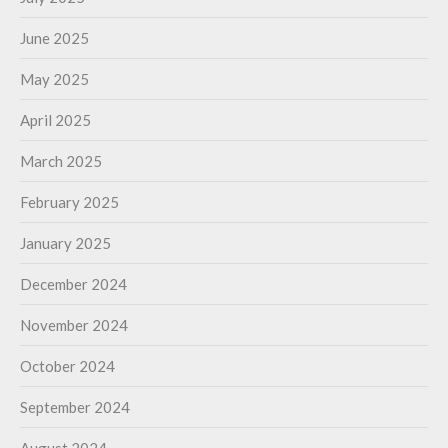
June 2025
May 2025
April 2025
March 2025
February 2025
January 2025
December 2024
November 2024
October 2024
September 2024