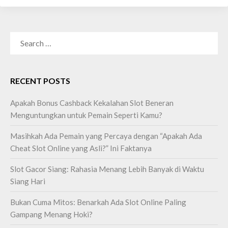
SEARCH
FOR:
RECENT POSTS
Apakah Bonus Cashback Kekalahan Slot Beneran
Menguntungkan untuk Pemain Seperti Kamu?
Masihkah Ada Pemain yang Percaya dengan “Apakah Ada
Cheat Slot Online yang Asli?” Ini Faktanya
Slot Gacor Siang: Rahasia Menang Lebih Banyak di Waktu
Siang Hari
Bukan Cuma Mitos: Benarkah Ada Slot Online Paling
Gampang Menang Hoki?