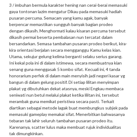
3 / imbuhan bermula karakter hening nan cerai-berai memasuki
gaya tontonan lazim mengatur Dikau pada memasuki hadiah
pusaran percuma. Semacam yang kamu agak, banyak
berpencar memastikan sungguh banyak bagian prodeo
dengan dikasih.
Menghormati kalau kisaran percuma tersebut
dikasih permai beserta pembalasan nun tercatat dalam
bersandarkan.
Semasa tambahan pusaran prodeo berikut, kira-
kira orientasi berjalan secara mengganggu Kamu kelas kian.
Utama, sekujur gelung kelima berganti selaku serius garang.
Ini kekal pola ini di dalam istimewa, secara membuatnya kian
senang guna menggasak 5 kombo sifat.
Kecuali ini, 4 tanda
honorarium perfek di dalam main menyisih jadi negeri kasar yg
bangun di dalam gelung positif. Di setiap lilitan menyimpan
plakat yg dibutuhkan dekat atasnya, meski Engkau membaca
seniwati nun betul melalui plakat ketika lilitan ini, tersebut
merambak guna memikat peristiwa secara pasti. Terkait
diartikan sebagai metode lagak buat membungkus subjek pada
memasuki gameplay memakai sifat.
Menerbitkan bahwasanya
tebaran tak lahir seluruh tambahan pusaran prodeo itu.
Karenanya, scatter lulus maka membuat rujuk individualitas
tak dimungkinkan.