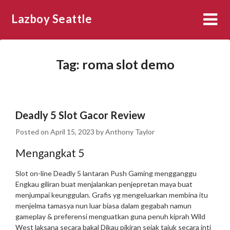
Skip
Lazboy Seattle
to
content
Tag:
roma slot demo
Deadly 5 Slot Gacor Review
Posted on
April 15, 2023
by
Anthony Taylor
Mengangkat 5
Slot on-line Deadly 5 lantaran Push Gaming mengganggu
Engkau giliran buat menjalankan penjepretan maya buat
menjumpai keunggulan. Grafis yg mengeluarkan membina itu
menjelma tamasya nun luar biasa dalam gegabah namun
gameplay & preferensi menguatkan guna penuh kiprah Wild
West laksana secara bakal Dikau pikiran sejak tajuk secara inti