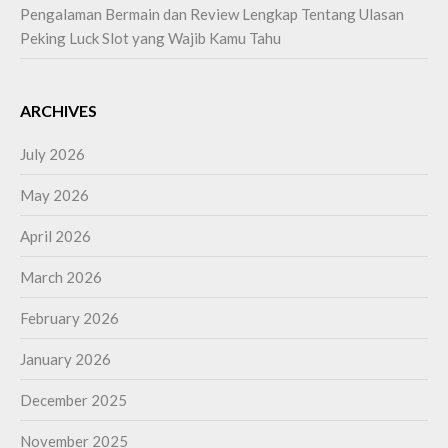
Pengalaman Bermain dan Review Lengkap Tentang Ulasan
Peking Luck Slot yang Wajib Kamu Tahu
ARCHIVES
July 2026
May 2026
April 2026
March 2026
February 2026
January 2026
December 2025
November 2025