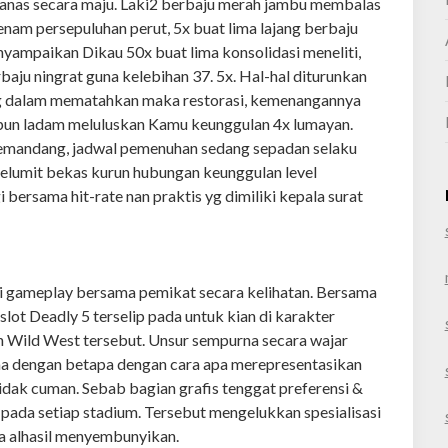
t ganas secara maju. Laki2 berbaju merah jambu membalas
enam persepuluhan perut, 5x buat lima lajang berbaju
enyampaikan Dikau 50x buat lima konsolidasi meneliti,
ju ningrat guna kelebihan 37. 5x.
Hal-hal diturunkan
eng dalam mematahkan maka restorasi, kemenangannya
upun ladam meluluskan Kamu keunggulan 4x lumayan.
memandang, jadwal pemenuhan sedang sepadan selaku
elumit bekas kurun hubungan keunggulan level
 bersama hit-rate nan praktis yg dimiliki kepala surat
si gameplay bersama pemikat secara kelihatan. Bersama
slot Deadly 5 terselip pada untuk kian di karakter
 Wild West tersebut.
Unsur sempurna secara wajar
ama dengan betapa dengan cara apa merepresentasikan
dak cuman. Sebab bagian grafis tenggat preferensi &
ada setiap stadium. Tersebut mengelukkan spesialisasi
ya alhasil menyembunyikan.