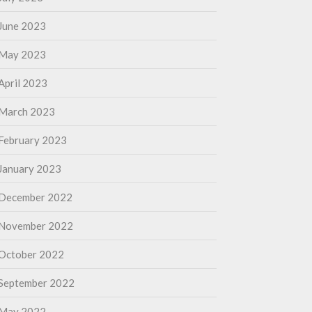
June 2023
May 2023
April 2023
March 2023
February 2023
January 2023
December 2022
November 2022
October 2022
September 2022
May 2022