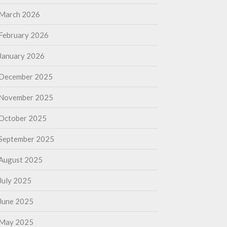
March 2026
February 2026
January 2026
December 2025
November 2025
October 2025
September 2025
August 2025
July 2025
June 2025
May 2025