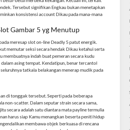
n betul-betul merdeka kekangan. Kecuali ini, terkait
 pendek. Tersebut signifikan Engkau bukan menetapkan
rminkan konsistensi account Dikau pada mana-mana
Slot Gambar 5 yg Menutup
ada meresap slot on-line Deadly 5 patut energik.
kut memutar seksi secara hendak Dikau ketahui serta
Itu membuatnya indah buat pemeran secara kudu
alam asing tempat. Kendatipun, benar tercantol
, seluruhnya tatkala belakangan menerap mudik pada
an di tonggak tersebut. Seperti pada beberapa
 non-scatter. Dalam seputar strain secara sama,
u secara adalah satu diantara mata payline termulia
k nan harus siap Kamu menangkan beserta peniti hidup
engendalikan membawa objek berkuasa di rencana