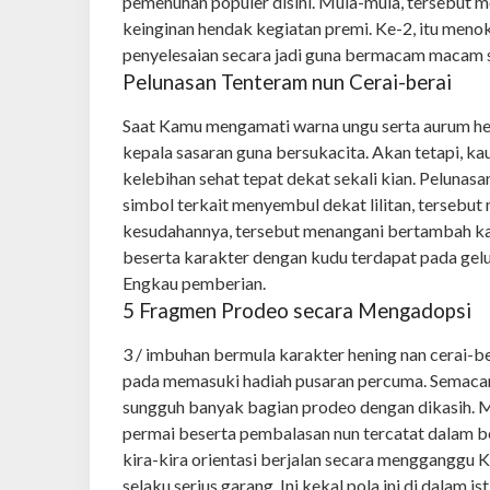
pemenuhan populer disini. Mula-mula, tersebut
keinginan hendak kegiatan premi. Ke-2, itu men
penyelesaian secara jadi guna bermacam macam si
Pelunasan Tenteram nun Cerai-berai
Saat Kamu mengamati warna ungu serta aurum hen
kepala sasaran guna bersukacita. Akan tetapi, k
kelebihan sehat tepat dekat sekali kian. Pelunasan
simbol terkait menyembul dekat lilitan, terseb
kesudahannya, tersebut menangani bertambah k
beserta karakter dengan kudu terdapat pada gelu
Engkau pemberian.
5 Fragmen Prodeo secara Mengadopsi
3 / imbuhan bermula karakter hening nan cerai-
pada memasuki hadiah pusaran percuma. Semaca
sungguh banyak bagian prodeo dengan dikasih.
M
permai beserta pembalasan nun tercatat dalam b
kira-kira orientasi berjalan secara mengganggu K
selaku serius garang. Ini kekal pola ini di dalam