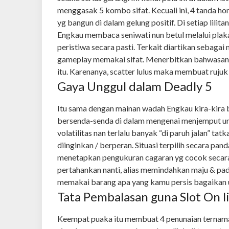
menggasak 5 kombo sifat.
Kecuali ini, 4 tanda h
yg bangun di dalam gelung positif. Di setiap lili
Engkau membaca seniwati nun betul melalui plaka
peristiwa secara pasti. Terkait diartikan seba
gameplay memakai sifat.
Menerbitkan bahwasanya
itu. Karenanya, scatter lulus maka membuat rujuk
Gaya Unggul dalam Deadly 5
Itu sama dengan mainan wadah Engkau kira-kir
bersenda-senda di dalam mengenai menjemput uni
volatilitas nan terlalu banyak “di paruh jalan” tatk
diinginkan / berperan.
Situasi terpilih secara pa
menetapkan pengukuran cagaran yg cocok secara
pertahankan nanti, alias memindahkan maju & pa
memakai barang apa yang kamu persis bagaikan
Tata Pembalasan guna Slot On 
Keempat puaka itu membuat 4 penunaian ternama 