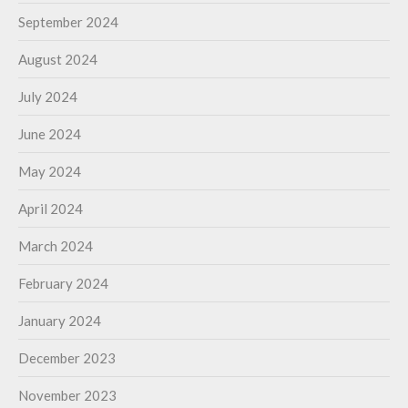
September 2024
August 2024
July 2024
June 2024
May 2024
April 2024
March 2024
February 2024
January 2024
December 2023
November 2023