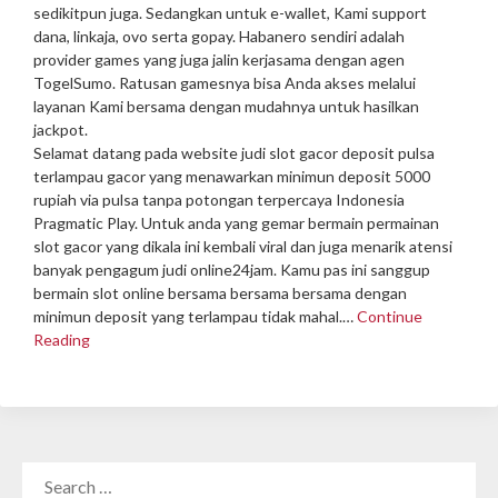
sedikitpun juga. Sedangkan untuk e-wallet, Kami support
dana, linkaja, ovo serta gopay. Habanero sendiri adalah
provider games yang juga jalin kerjasama dengan agen
TogelSumo. Ratusan gamesnya bisa Anda akses melalui
layanan Kami bersama dengan mudahnya untuk hasilkan
jackpot.
Selamat datang pada website judi slot gacor deposit pulsa
terlampau gacor yang menawarkan minimun deposit 5000
rupiah via pulsa tanpa potongan terpercaya Indonesia
Pragmatic Play. Untuk anda yang gemar bermain permainan
slot gacor yang dikala ini kembali viral dan juga menarik atensi
banyak pengagum judi online24jam. Kamu pas ini sanggup
bermain slot online bersama bersama bersama dengan
minimun deposit yang terlampau tidak mahal.…
Continue
Reading
SEARCH