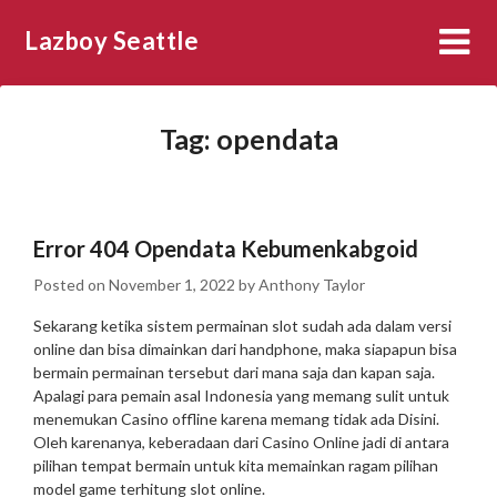
Skip
Lazboy Seattle
to
content
Tag:
opendata
Error 404 Opendata Kebumenkabgoid
Posted on
November 1, 2022
by
Anthony Taylor
Sekarang ketika sistem permainan slot sudah ada dalam versi
online dan bisa dimainkan dari handphone, maka siapapun bisa
bermain permainan tersebut dari mana saja dan kapan saja.
Apalagi para pemain asal Indonesia yang memang sulit untuk
menemukan Casino offline karena memang tidak ada Disini.
Oleh karenanya, keberadaan dari Casino Online jadi di antara
pilihan tempat bermain untuk kita memainkan ragam pilihan
model game terhitung slot online.