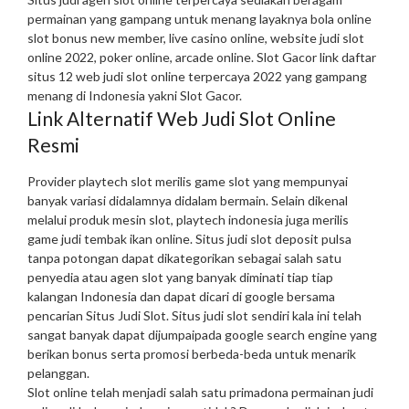
permainan yang gampang untuk menang layaknya bola online
slot bonus new member, live casino online, website judi slot
online 2022, poker online, arcade online. Slot Gacor link daftar
situs 12 web judi slot online terpercaya 2022 yang gampang
menang di Indonesia yakni Slot Gacor.
Link Alternatif Web Judi Slot Online
Resmi
Provider playtech slot merilis game slot yang mempunyai
banyak variasi didalamnya didalam bermain. Selain dikenal
melalui produk mesin slot, playtech indonesia juga merilis
game judi tembak ikan online. Situs judi slot deposit pulsa
tanpa potongan dapat dikategorikan sebagai salah satu
penyedia atau agen slot yang banyak diminati tiap tiap
kalangan Indonesia dan dapat dicari di google bersama
pencarian Situs Judi Slot. Situs judi slot sendiri kala ini telah
sangat banyak dapat dijumpaipada google search engine yang
berikan bonus serta promosi berbeda-beda untuk menarik
pelanggan.
Slot online telah menjadi salah satu primadona permainan judi