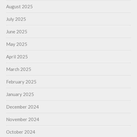
August 2025
July 2025
June 2025
May 2025
April 2025
March 2025
February 2025
January 2025
December 2024
November 2024
October 2024