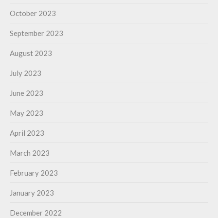
October 2023
September 2023
August 2023
July 2023
June 2023
May 2023
April 2023
March 2023
February 2023
January 2023
December 2022