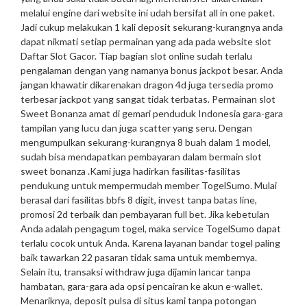
melalui engine dari website ini udah bersifat all in one paket.
Jadi cukup melakukan 1 kali deposit sekurang-kurangnya anda
dapat nikmati setiap permainan yang ada pada website slot
Daftar Slot Gacor. Tiap bagian slot online sudah terlalu
pengalaman dengan yang namanya bonus jackpot besar. Anda
jangan khawatir dikarenakan dragon 4d juga tersedia promo
terbesar jackpot yang sangat tidak terbatas. Permainan slot
Sweet Bonanza amat di gemari penduduk Indonesia gara-gara
tampilan yang lucu dan juga scatter yang seru. Dengan
mengumpulkan sekurang-kurangnya 8 buah dalam 1 model,
sudah bisa mendapatkan pembayaran dalam bermain slot
sweet bonanza .
Kami juga hadirkan fasilitas-fasilitas
pendukung untuk mempermudah member TogelSumo. Mulai
berasal dari fasilitas bbfs 8 digit, invest tanpa batas line,
promosi 2d terbaik dan pembayaran full bet. Jika kebetulan
Anda adalah pengagum togel, maka service TogelSumo dapat
terlalu cocok untuk Anda. Karena layanan bandar togel paling
baik tawarkan 22 pasaran tidak sama untuk membernya.
Selain itu, transaksi withdraw juga dijamin lancar tanpa
hambatan, gara-gara ada opsi pencairan ke akun e-wallet.
Menariknya, deposit pulsa di situs kami tanpa potongan