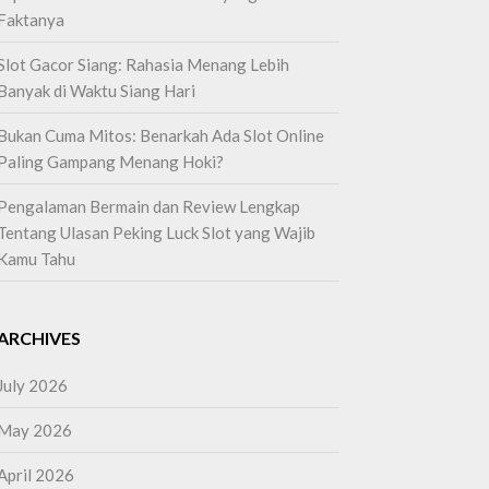
Faktanya
Slot Gacor Siang: Rahasia Menang Lebih
Banyak di Waktu Siang Hari
Bukan Cuma Mitos: Benarkah Ada Slot Online
Paling Gampang Menang Hoki?
Pengalaman Bermain dan Review Lengkap
Tentang Ulasan Peking Luck Slot yang Wajib
Kamu Tahu
ARCHIVES
July 2026
May 2026
April 2026