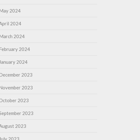
May 2024
April 2024
March 2024
February 2024
January 2024
December 2023
November 2023
October 2023
September 2023
August 2023
July 2023