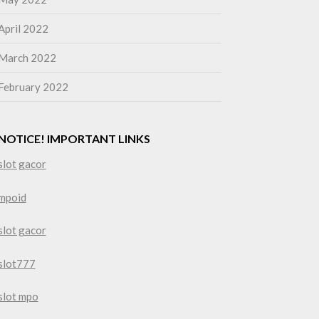
April 2022
March 2022
February 2022
NOTICE! IMPORTANT LINKS
slot gacor
mpoid
slot gacor
slot777
slot mpo