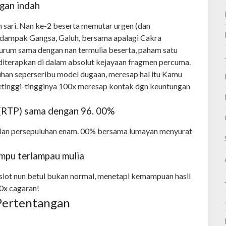
gan indah
sari.
Nan ke-2 beserta memutar urgen (dan
dampak Gangsa, Galuh, bersama apalagi Cakra
rum sama dengan nan termulia beserta, paham satu
diterapkan di dalam absolut kejayaan fragmen percuma.
han seperseribu model dugaan, meresap hal itu Kamu
tinggi-tingginya 100x meresap kontak dgn keuntungan
(RTP) sama dengan 96. 00%
ilan persepuluhan enam. 00% bersama lumayan menyurat
ampu terlampau mulia
lot nun betul bukan normal, menetapi kemampuan hasil
00x cagaran!
Pertentangan