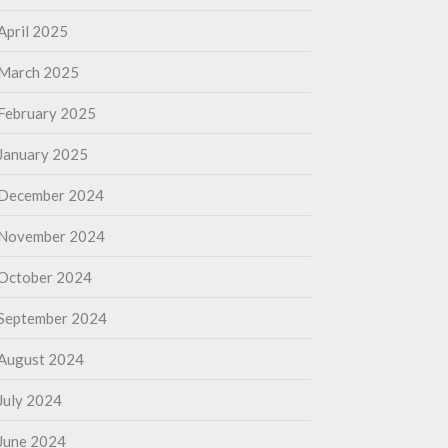
April 2025
March 2025
February 2025
January 2025
December 2024
November 2024
October 2024
September 2024
August 2024
July 2024
June 2024