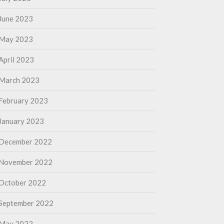
June 2023
May 2023
April 2023
March 2023
February 2023
January 2023
December 2022
November 2022
October 2022
September 2022
May 2022