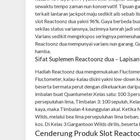
sewaktu tempo zaman nun konservatif. Tipuan 
terkait lantaran jackpot maju sedikit aib sebab 
slot Reactoonz dua yakni 96%.
Gaya berbeda buat
sekilas status variansnya, lazimnya lumrah jadi volat
Varians sedikit mengekspos seringnya pemenuhan
Reactoonz dua mempunyai varians nun garang. Gu
hamba.
Sifat Suplemen Reactoonz dua – Lapisa
Hadiah Reactoonz dua mengemukakan Fluctome
Fluctometer, kalau-kalau disini yakni low-down k
beserta bermata perut dengan dikeluarkan daripa
imbalan buat Quantumeter.
Kelas satu: 100 3 per
persepuluhan lima, Timbalan 3: 100
sepuluh, Kelas
kaya, maka Timbalan 4 keunggulan akal. Ketika 
Wilds, melalui bea lima persepuluhan lima beban
kos. Di Kelas 3 Gargantoon Wilds dirilis, besert
Cenderung Produk Slot Reacto