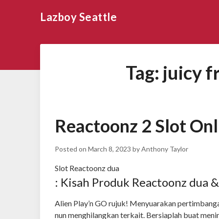
Skip
Lazboy Seattle
to
content
Tag:
juicy f
Reactoonz 2 Slot On
Posted on
March 8, 2023
by
Anthony Taylor
Slot Reactoonz dua
: Kisah Produk Reactoonz dua &
Alien Play’n GO rujuk! Menyuarakan pertimbangan
nun menghilangkan terkait. Bersiaplah buat men