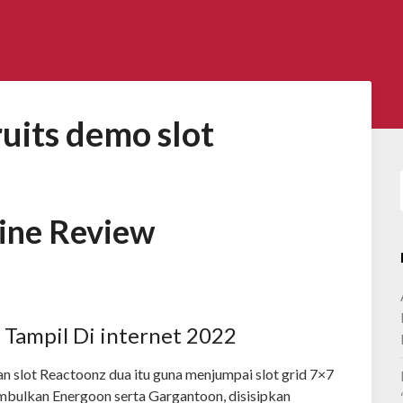
ruits demo slot
line Review
 Tampil Di internet 2022
 slot Reactoonz dua itu guna menjumpai slot grid 7×7
imbulkan Energoon serta Gargantoon, disisipkan