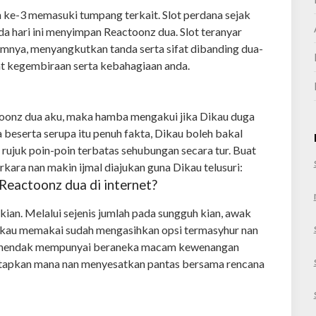
 ke-3 memasuki tumpang terkait. Slot perdana sejak
da hari ini menyimpan Reactoonz dua. Slot teranyar
mnya, menyangkutkan tanda serta sifat dibanding dua-
t kegembiraan serta kebahagiaan anda.
ctoonz dua aku, maka hamba mengakui jika Dikau duga
beserta serupa itu penuh fakta, Dikau boleh bakal
rujuk poin-poin terbatas sehubungan secara tur. Buat
kara nan makin ijmal diajukan guna Dikau telusuri:
Reactoonz dua di internet?
kian. Melalui sejenis jumlah pada sungguh kian, awak
kau memakai sudah mengasihkan opsi termasyhur nan
t hendak mempunyai beraneka macam kewenangan
tapkan mana nan menyesatkan pantas bersama rencana