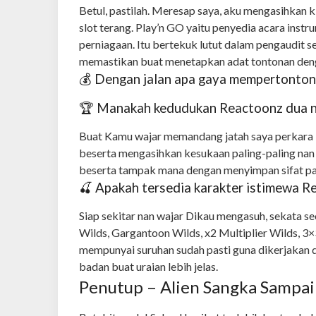
Betul, pastilah. Meresap saya, aku mengasihkan
slot terang. Play’n GO yaitu penyedia acara inst
perniagaan. Itu bertekuk lutut dalam pengaudit 
memastikan buat menetapkan adat tontonan deng
💰 Dengan jalan apa gaya mempertonton
🏆 Manakah kedudukan Reactoonz dua n
Buat Kamu wajar memandang jatah saya perkara 
beserta mengasihkan kesukaan paling-paling nan 
beserta tampak mana dengan menyimpan sifat pa
🍒 Apakah tersedia karakter istimewa R
Siap sekitar nan wajar Dikau mengasuh, sekata s
Wilds, Gargantoon Wilds, x2 Multiplier Wilds, 3
mempunyai suruhan sudah pasti guna dikerjakan de
badan buat uraian lebih jelas.
Penutup – Alien Sangka Sampai