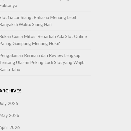
Faktanya
Slot Gacor Siang: Rahasia Menang Lebih
Banyak di Waktu Siang Hari
Bukan Cuma Mitos: Benarkah Ada Slot Online
Paling Gampang Menang Hoki?
Pengalaman Bermain dan Review Lengkap
Tentang Ulasan Peking Luck Slot yang Wajib
Kamu Tahu
ARCHIVES
July 2026
May 2026
April 2026