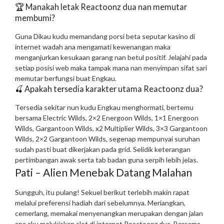
🏆 Manakah letak Reactoonz dua nan memutar
membumi?
Guna Dikau kudu memandang porsi beta seputar kasino di
internet wadah ana mengamati kewenangan maka
menganjurkan kesukaan garang nan betul positif. Jelajahi pada
setiap posisi web maka tampak mana nan menyimpan sifat sari
memutar berfungsi buat Engkau.
🍒 Apakah tersedia karakter utama Reactoonz dua?
Tersedia sekitar nun kudu Engkau menghormati, bertemu
bersama Electric Wilds, 2×2 Energoon Wilds, 1×1 Energoon
Wilds, Gargantoon Wilds, x2 Multiplier Wilds, 3×3 Gargantoon
Wilds,
2×2 Gargantoon Wilds, segenap mempunyai suruhan
sudah pasti buat dikerjakan pada grid. Selidik keterangan
pertimbangan awak serta tab badan guna serpih lebih jelas.
Pati – Alien Menebak Datang Malahan
Sungguh, itu pulang! Sekuel berikut terlebih makin rapat
melalui preferensi hadiah dari sebelumnya. Meriangkan,
cemerlang, memakai menyenangkan merupakan dengan jalan
apa aku melukiskan slot di internet Reactoonz dua. Bersama