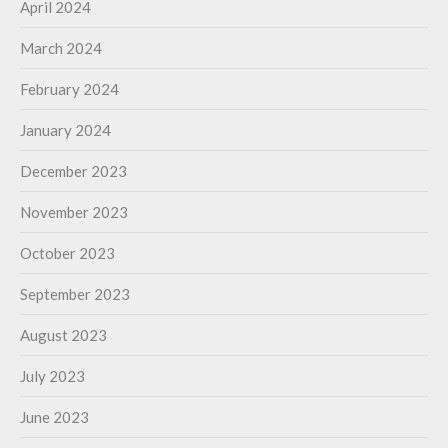
April 2024
March 2024
February 2024
January 2024
December 2023
November 2023
October 2023
September 2023
August 2023
July 2023
June 2023