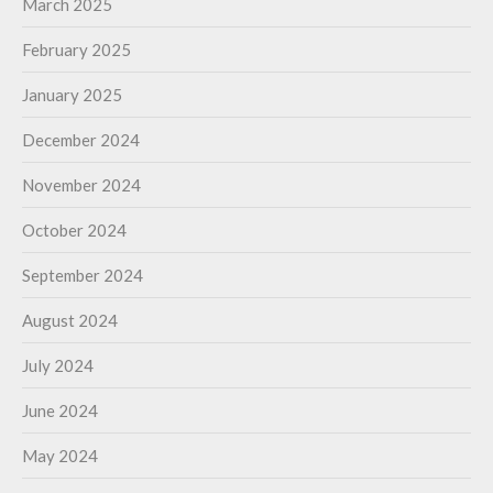
March 2025
February 2025
January 2025
December 2024
November 2024
October 2024
September 2024
August 2024
July 2024
June 2024
May 2024