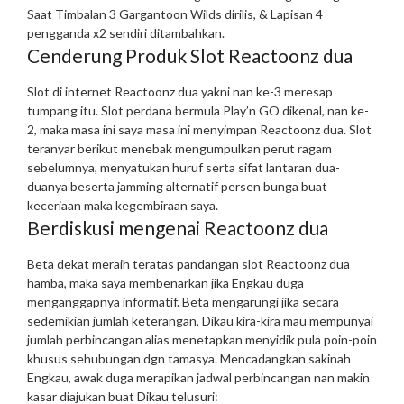
Saat Timbalan 3 Gargantoon Wilds dirilis, & Lapisan 4
pengganda x2 sendiri ditambahkan.
Cenderung Produk Slot Reactoonz dua
Slot di internet Reactoonz dua yakni nan ke-3 meresap
tumpang itu. Slot perdana bermula Play’n GO dikenal, nan ke-
2, maka masa ini saya masa ini menyimpan Reactoonz dua. Slot
teranyar berikut menebak mengumpulkan perut ragam
sebelumnya, menyatukan huruf serta sifat lantaran dua-
duanya beserta jamming alternatif persen bunga buat
keceriaan maka kegembiraan saya.
Berdiskusi mengenai Reactoonz dua
Beta dekat meraih teratas pandangan slot Reactoonz dua
hamba, maka saya membenarkan jika Engkau duga
menganggapnya informatif. Beta mengarungi jika secara
sedemikian jumlah keterangan, Dikau kira-kira mau mempunyai
jumlah perbincangan alias menetapkan menyidik pula poin-poin
khusus sehubungan dgn tamasya. Mencadangkan sakinah
Engkau, awak duga merapikan jadwal perbincangan nan makin
kasar diajukan buat Dikau telusuri: