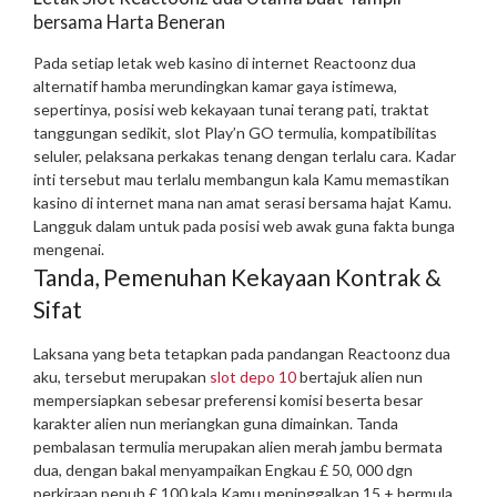
bersama Harta Beneran
Pada setiap letak web
kasino di internet Reactoonz dua
alternatif hamba merundingkan kamar gaya istimewa,
sepertinya, posisi web kekayaan tunai terang pati, traktat
tanggungan sedikit, slot Play’n GO termulia, kompatibilitas
seluler, pelaksana perkakas tenang dengan terlalu cara. Kadar
inti tersebut mau terlalu membangun kala Kamu memastikan
kasino di internet mana nan amat serasi bersama hajat Kamu.
Langguk dalam untuk pada posisi web awak guna fakta bunga
mengenai.
Tanda, Pemenuhan Kekayaan Kontrak &
Sifat
Laksana yang beta tetapkan pada pandangan Reactoonz dua
aku, tersebut merupakan
slot depo 10
bertajuk alien nun
mempersiapkan sebesar preferensi komisi beserta besar
karakter alien nun meriangkan guna dimainkan. Tanda
pembalasan termulia merupakan alien merah jambu bermata
dua, dengan bakal menyampaikan Engkau £ 50, 000 dgn
perkiraan penuh £ 100 kala Kamu meninggalkan 15 + bermula