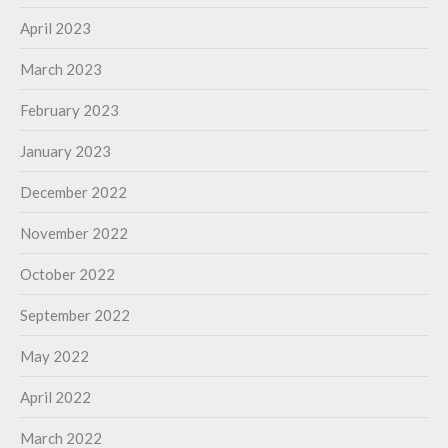
April 2023
March 2023
February 2023
January 2023
December 2022
November 2022
October 2022
September 2022
May 2022
April 2022
March 2022