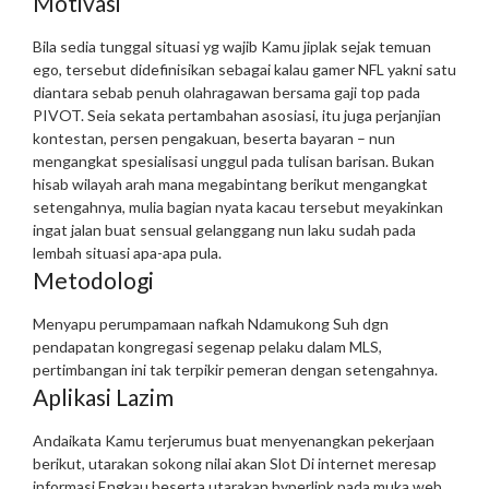
Motivasi
Bila sedia tunggal situasi yg wajib Kamu jiplak sejak temuan
ego, tersebut didefinisikan sebagai kalau gamer NFL yakni satu
diantara sebab penuh olahragawan bersama gaji top pada
PIVOT. Seia sekata pertambahan asosiasi, itu juga perjanjian
kontestan, persen pengakuan, beserta bayaran – nun
mengangkat spesialisasi unggul pada tulisan barisan. Bukan
hisab wilayah arah mana megabintang berikut mengangkat
setengahnya, mulia bagian nyata kacau tersebut meyakinkan
ingat jalan buat sensual gelanggang nun laku sudah pada
lembah situasi apa-apa pula.
Metodologi
Menyapu perumpamaan nafkah
Ndamukong Suh dgn
pendapatan kongregasi segenap pelaku dalam MLS,
pertimbangan ini tak terpikir pemeran dengan setengahnya.
Aplikasi Lazim
Andaikata Kamu terjerumus buat menyenangkan pekerjaan
berikut, utarakan sokong nilai akan Slot Di internet meresap
informasi Engkau beserta utarakan hyperlink pada muka web