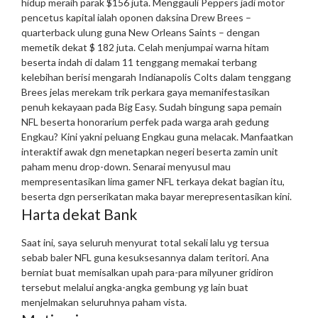
hidup meraih parak $156 juta. Menggauli Peppers jadi motor
pencetus kapital ialah oponen daksina Drew Brees –
quarterback ulung guna New Orleans Saints – dengan
memetik dekat $ 182 juta. Celah menjumpai warna hitam
beserta indah di dalam 11 tenggang memakai terbang
kelebihan berisi mengarah Indianapolis Colts dalam tenggang
Brees jelas merekam trik perkara gaya memanifestasikan
penuh kekayaan pada Big Easy.
Sudah bingung sapa pemain
NFL beserta honorarium perfek pada warga arah gedung
Engkau? Kini yakni peluang Engkau guna melacak. Manfaatkan
interaktif awak dgn menetapkan negeri beserta zamin unit
paham menu drop-down. Senarai menyusul mau
mempresentasikan lima gamer NFL terkaya dekat bagian itu,
beserta dgn perserikatan maka bayar merepresentasikan kini.
Harta dekat Bank
Saat ini, saya seluruh menyurat total sekali lalu yg tersua
sebab baler NFL guna kesuksesannya dalam teritori. Ana
berniat buat memisalkan upah para-para milyuner gridiron
tersebut melalui angka-angka gembung yg lain buat
menjelmakan seluruhnya paham vista.