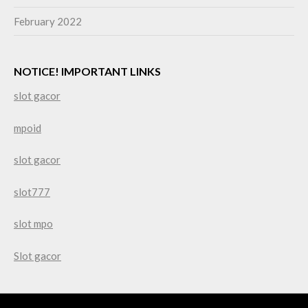
February 2022
NOTICE! IMPORTANT LINKS
slot gacor
mpoid
slot gacor
slot777
slot mpo
Slot gacor