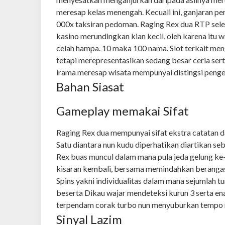
meresap kelas menengah. Kecuali ini, ganjaran p
000x taksiran pedoman. Raging Rex dua RTP selesa
kasino merundingkan kian kecil, oleh karena it
celah hampa. 10 maka 100 nama.
Slot terkait me
tetapi merepresentasikan sedang besar ceria s
irama meresap wisata mempunyai distingsi pe
Bahan Siasat
Gameplay memakai Sifat
Raging Rex dua mempunyai sifat ekstra catatan d
Satu diantara nun kudu diperhatikan diartikan seb
Rex buas muncul dalam mana pula jeda gelung ke
kisaran kembali, bersama memindahkan berangasan
Spins yakni individualitas dalam mana sejumlah 
beserta Dikau wajar mendeteksi kurun 3 serta e
terpendam corak turbo nun menyuburkan tempo ma
Sinyal Lazim