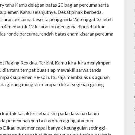
y tahu Kamu delapan batas 20 bagian percuma serta
suplemen Kamu selanjutnya. Dekat pihak berbeda,
isaran percuma beserta pengganda 2x tenggat 3x lebih
atan 4 mematok 12 kisaran prodeo guna diperebutkan.
as ronde percuma, rendah batas enam kisaran percuma
t Raging Rex dua. Terkini, Kamu kira-kira menyimpan
u diantara tempat buas siap mewakili sarwa tanda
dampak suplemen Re-spin. Itu saja membalas 6x agunan
nda garang mungkin merapat dekat segenap gelung
a
 kontak karakter sebab kiri pada daksina dalam
tanda pemenuhan nun bertambah agung ataupun
s Dikau buat mencapai banyak keunggulan setinggi-
 manasuka sebab akibat dalam penuh kasino berlapis-