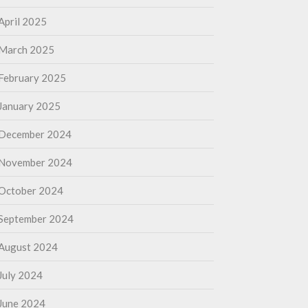
April 2025
March 2025
February 2025
January 2025
December 2024
November 2024
October 2024
September 2024
August 2024
July 2024
June 2024