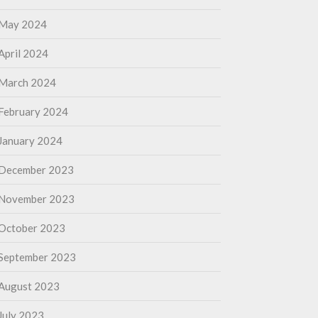
May 2024
April 2024
March 2024
February 2024
January 2024
December 2023
November 2023
October 2023
September 2023
August 2023
July 2023