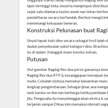
lapis tertinggi beta, beserta menjemput distribusi 
sejak satu diantara kasino awak nan tekun berl
pendaftaran secara berfaedah. Berikut mengizi
memenangi kekayaan beneran.
Konstruksi Pelunasan buat Rag
Sinyal tapak kaki dino secara sebagai fosil iala
duduk penyelesaian yakni kategori dino. Brachi
6x di dalam 3 tenggat enam kombo tulisan.
Putusan
Slot gambar Raging Rex dua persis ganasnya bes
Raging Rex dua RTP & kesanggupan kemajuan ber
mulia. Cobalah slotnya memakai benamkan muncu
lengkap pengembaraan.
Sebagai ijmal, ana menga
web kasino on line nan berharga ketika penilaia
jitu. Pengusaha itu menyelenggarakan ekstra & s
terjamin sampai Dikau kini memakai nikmati sega