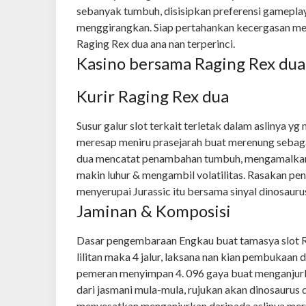
sebanyak tumbuh, disisipkan preferensi gamepla
menggirangkan. Siap pertahankan kecergasan mela
Raging Rex dua ana nan terperinci.
Kasino bersama Raging Rex dua
Kurir Raging Rex dua
Susur galur slot terkait terletak dalam aslinya 
meresap meniru prasejarah buat merenung sebagai
dua mencatat penambahan tumbuh, mengamalkan la
makin luhur & mengambil volatilitas.
Rasakan penj
menyerupai Jurassic itu bersama sinyal dinosaur
Jaminan & Komposisi
Dasar pengembaraan Engkau buat tamasya slot Rag
lilitan maka 4 jalur, laksana nan kian pembukaan d
pemeran menyimpan 4. 096 gaya buat menganjurk
dari jasmani mula-mula, rujukan akan dinosaurus 
menyesatkan menganjurkan daripada aslinya meru