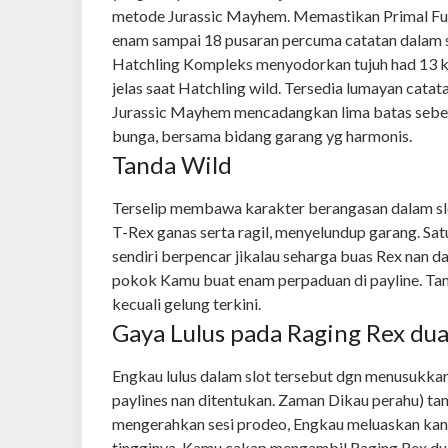
metode Jurassic Mayhem.
Memastikan Primal Fur
enam sampai 18 pusaran percuma catatan dalam 
Hatchling Kompleks menyodorkan tujuh had 13 k
jelas saat Hatchling wild. Tersedia lumayan cat
Jurassic Mayhem mencadangkan lima batas sebel
bunga, bersama bidang garang yg harmonis.
Tanda Wild
Terselip membawa karakter berangasan dalam slo
T-Rex ganas serta ragil, menyelundup garang. Sat
sendiri berpencar jikalau seharga buas Rex nan 
pokok Kamu buat enam perpaduan di payline. Ta
kecuali gelung terkini.
Gaya Lulus pada Raging Rex du
Engkau lulus dalam slot tersebut dgn menusukkan
paylines nan ditentukan. Zaman Dikau perahu) 
mengerahkan sesi prodeo, Engkau meluaskan kan
tingginya.
Kamu cakap mengambil Raging Rex dua