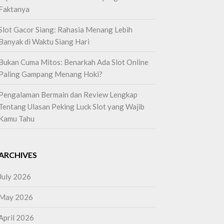
Faktanya
Slot Gacor Siang: Rahasia Menang Lebih
Banyak di Waktu Siang Hari
Bukan Cuma Mitos: Benarkah Ada Slot Online
Paling Gampang Menang Hoki?
Pengalaman Bermain dan Review Lengkap
Tentang Ulasan Peking Luck Slot yang Wajib
Kamu Tahu
ARCHIVES
July 2026
May 2026
April 2026