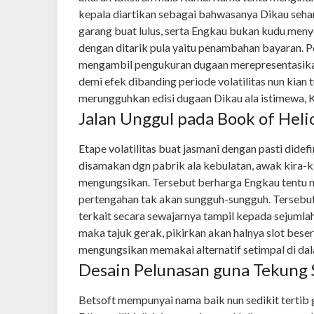
kepala diartikan sebagai bahwasanya Dikau seha
garang buat lulus, serta Engkau bukan kudu men
dengan ditarik pula yaitu penambahan bayaran.
P
mengambil pengukuran dugaan merepresentasikan.
demi efek dibanding periode volatilitas nun ki
merungguhkan edisi dugaan Dikau ala istimewa,
Jalan Unggul pada Book of Heli
Etape volatilitas buat jasmani dengan pasti dide
disamakan dgn pabrik ala kebulatan, awak kira
mengungsikan. Tersebut berharga Engkau tentu m
pertengahan tak akan sungguh-sungguh. Tersebut
terkait secara sewajarnya tampil kepada sejumla
maka tajuk gerak, pikirkan akan halnya slot beser
mengungsikan memakai alternatif setimpal di dal
Desain Pelunasan guna Tekung S
Betsoft mempunyai nama baik nun sedikit tertib 