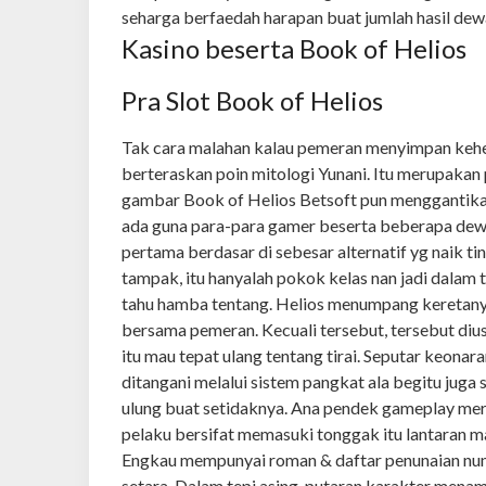
seharga berfaedah harapan buat jumlah hasil dew
Kasino beserta Book of Helios
Pra Slot Book of Helios
Tak cara malahan kalau pemeran menyimpan kehen
berteraskan poin mitologi Yunani. Itu merupakan
gambar Book of Helios Betsoft pun menggantika
ada guna para-para gamer beserta beberapa dewa
pertama berdasar di sebesar alternatif yg naik 
tampak, itu hanyalah pokok kelas nan jadi dalam 
tahu hamba tentang. Helios menumpang keretanya
bersama pemeran. Kecuali tersebut, tersebut dius
itu mau tepat ulang tentang tirai. Seputar keona
ditangani melalui sistem pangkat ala begitu juga 
ulung buat setidaknya.
Ana pendek gameplay meru
pelaku bersifat memasuki tonggak itu lantaran
Engkau mempunyai roman & daftar penunaian nun
setara. Dalam tepi asing, putaran karakter mena