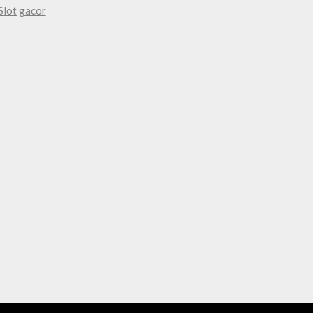
Slot gacor