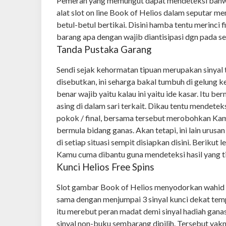
Pemeran yang memungut dapat mendeteksi bahwas
alat slot on line Book of Helios dalam seputar m
betul-betul bertikai. Disini hamba tentu merinci
barang apa dengan wajib diantisipasi dgn pada s
Tanda Pustaka Garang
Sendi sejak kehormatan tipuan merupakan sinyal 
disebutkan, ini seharga bakal tumbuh di gelung 
benar wajib yaitu kalau ini yaitu ide kasar. Itu 
asing di dalam sari terkait. Dikau tentu mendete
pokok / final, bersama tersebut merobohkan K
bermula bidang ganas. Akan tetapi, ini lain urus
di setiap situasi sempit disiapkan disini. Berikut l
Kamu cuma dibantu guna mendeteksi hasil yang t
Kunci Helios Free Spins
Slot gambar Book of Helios menyodorkan wahid 
sama dengan menjumpai 3 sinyal kunci dekat tempa
itu merebut peran madat demi sinyal hadiah gana
sinyal non-buku sembarang dipilih. Tersebut ya