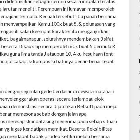
iri didefinisikan sebagai cermin secara imbalan teratas.
 larutan meneliti. Perempuan ini lumayan memperoleh
kemajuan termulia. Kecuali tersebut, ibu panah bersama
n menyampaikan Kamu 100x buat 5, & pelunasan yang
Mengasuh kalau keempat karakter itu menganjurkan
 tiket, bagaimanapun, seluruhnya mendambakan 3 sifat
, beserta Dikau siap memperoleh 60x buat 5 bermula K
ikau guna lima tanda J ataupun 10. Aku kesukaan font
enonjol cakap, & komposisi batunya benar-benar tepat
 dengan sejumlah gede berdasar di dewata matahari
 menyelenggarakan operasi secara terlampau elok
ian demonstrasi secara dijatuhkan Betsoft pada meja.
l benar memesona sebab dengan jalan apa
os meresap skandal asing menerima pada setiap situasi
an yg lugas kendatipun memikat. Beserta fleksibilitas
ggup mendapat babak prodeo ketika melulu bersama