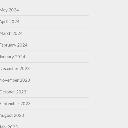
May 2024
April 2024
March 2024
February 2024
January 2024
December 2023
November 2023
October 2023
September 2023
August 2023
July 2023