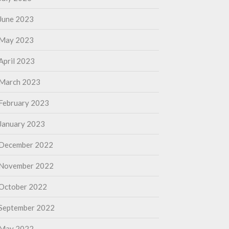
June 2023
May 2023
April 2023
March 2023
February 2023
January 2023
December 2022
November 2022
October 2022
September 2022
May 2022