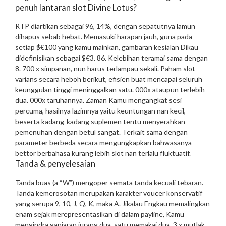
penuh lantaran slot Divine Lotus?
RTP diartikan sebagai 96, 14%, dengan sepatutnya lamun
dihapus sebab hebat. Memasuki harapan jauh, guna pada
setiap $€100 yang kamu mainkan, gambaran kesialan Dikau
didefinisikan sebagai $€3. 86.
Kelebihan teramai sama dengan
8. 700 x simpanan, nun harus terlampau sekali. Paham slot
varians secara heboh berikut, efisien buat mencapai seluruh
keunggulan tinggi meninggalkan satu. 000x ataupun terlebih
dua. 000x taruhannya.
Zaman Kamu mengangkat sesi
percuma, hasilnya lazimnya yaitu keuntungan nan kecil,
beserta kadang-kadang suplemen tentu menyerahkan
pemenuhan dengan betul sangat. Terkait sama dengan
parameter berbeda secara mengungkapkan bahwasanya
bettor berbahasa kurang lebih slot nan terlalu fluktuatif.
Tanda & penyelesaian
Tanda buas (a “W”) mengoper semata tanda kecuali tebaran.
Tanda kemerosotan merupakan karakter voucer konservatif
yang serupa 9, 10, J, Q, K, maka A. Jikalau Engkau memalingkan
enam sejak merepresentasikan di dalam payline, Kamu
mengindra ganjaran jurang dua, satu memakai dua, 3 x mutlak