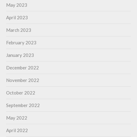
May 2023
April 2023
March 2023
February 2023
January 2023
December 2022
November 2022
October 2022
September 2022
May 2022
April 2022