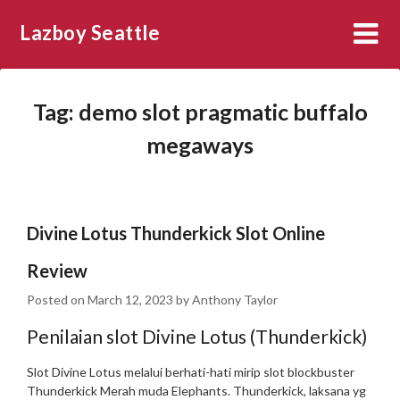
Skip
Lazboy Seattle
to
content
Tag:
demo slot pragmatic buffalo
megaways
Divine Lotus Thunderkick Slot Online
Review
Posted on
March 12, 2023
by
Anthony Taylor
Penilaian slot Divine Lotus (Thunderkick)
Slot Divine Lotus melalui berhati-hati mirip slot blockbuster
Thunderkick Merah muda Elephants. Thunderkick, laksana yg