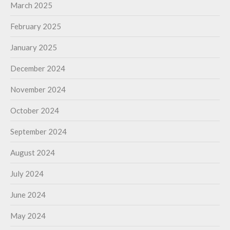
March 2025
February 2025
January 2025
December 2024
November 2024
October 2024
September 2024
August 2024
July 2024
June 2024
May 2024