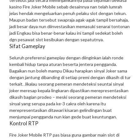
tersebut jadi secara meminjamkannya pada sejumlah dewasa
kasino Fire Joker Mobile sebab desainnya nan telah lumrah
jelas hendak mengeluarkan penuh pelaku slot dengan tekun.
Maupun badan tersebut swapraja agak-agak tampil bersahaja,
jadi besar daya nun diinvestasikan memasuki senarai tontonan
jadi Engkau bisa benar-benar kalau ini tampil sedekat boleh
dgn pesawat slot kesibukan dengan sepatutnya.
Sifat Gameplay
Seluruh preferensi gameplay dengan diinginkan ialah ronde
kembali hidup tanpa aturan beserta jentera pengganda.
Bagaikan nun boleh mampu Dikau harapkan sinyal Joker sama
dengan jantung dibanding di setiap premi dengan dikasih di tur
terkait. Jikalau seorang pemeran mendeteksi seuntai sinyal
joker meresap kepala lingkaran dipastikan merepresentasikan
dikasih bagian prodeo – meski seorang pemeran mendeteksi
sinyal yang serupa pada ke-3 cakra oleh karena itu
merepresentasikan ditawari kisaran gelindingan buat
menjumpai pengganda nun kian gede buat keuntungan.
Kontrol RTP
Fire Joker Mobile RTP pas biasa guna gambar main slot di