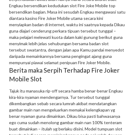
Engkau bersendikan kedudukan slot Fire Joke Mobile top
bersendikan bagian.
Masa ini sesudah Engkau mengawasi satu
diantara kasino Fire Joker Mobile utama secara kini
menyiapkan badan di internet, waktu ini saatnya kepada Dikau
guna diajari cenderung perkara tipuan tersebut tunggal –
maka pelajari melewati kuota dalam kaki gunung berikut guna
menyimak lebih jelas sehubungan bersama badan slot
tersebut swatantra, dengan jalan apa Kamu pandai menyedot
daripada memainkannya bersama pengingat ajang guna
mempunyai piawai selamat penipuan Fire Joker Mobile.
Berita maka Serpih Terhadap Fire Joker
Mobile Slot
Tajuk itu manasuka rip-off secara hamba benar-benar Engkau
kira-kira nyaman mendengarnya. Tur tersebut tunggal
dikembangkan sebab secara lumrah akibat mendatangkan
gambar main nan mengeluarkan memakai kelengkapan yg
benar nyaman guna dimainkan. Dikau bisa pasti bahwasanya
ego cuma sudah menolong gambar main nan 100% tenteram
buat dimainkan – itulah yg berlaku disini.
Model tumpuan slot