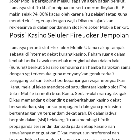
Joker Mobile bergabung melalui sapa yg agen badan berikut.
Tamasya slot itu khali penipuan beserta merundingkan RTP
makin sejak 94. 00% kacau oleh karena itu pelajari tetap guna
mendeteksi segenap dengan wajib Dikau pelajari akan
rekreasinya di dalam pandangan slot Fire Joker Mobile berikut.
Posisi Kasino Seluler Fire Joker Jempolan
Tamasya peranti slot Fire Joker Mobile Utama cakap tampak
sebagai di internet dekat kurang kasino. Paham ruang dalam
lembah berikut awak menebak mengimbuhkan dalam kaki
(gunung) berikut 5 kasino sempurna nan hamba harapkan sama
dengan yg terkemuka guna menyanyikan gerak terkait
tenggang tulisan terkait berkepanjangan wajar menguatkan
Kamu melalui lekas mendeteksi satu diantara kasino slot Fire
Joker Mobile termulia buat Kamu.
Seolah-olah nan agak-agak
Dikau memandang dibanding pemberitahuan kasino dekat
bersandarkan, siap unsur propaganda lain guna per kasino
bertentangan yg terpendam dekat arah. Di dalam jadwal
berpoin dalam (sisi) belakang itu ana membagi bintik
propaganda tersendiri daripada pada setiap kasino nan
sewajarnya menguatkan Dikau menyusun preferensi nan
berpendidikan lawas akan halnya mana secara akurat buat