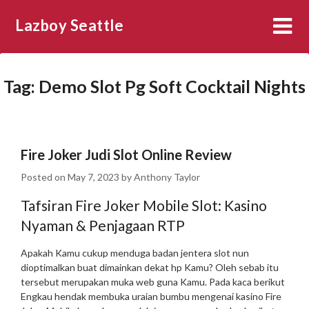
Skip
Lazboy Seattle
to
content
Tag:
Demo Slot Pg Soft Cocktail Nights
Fire Joker Judi Slot Online Review
Posted on
May 7, 2023
by
Anthony Taylor
Tafsiran Fire Joker Mobile Slot: Kasino
Nyaman & Penjagaan RTP
Apakah Kamu cukup
menduga badan jentera slot nun
dioptimalkan buat dimainkan dekat hp Kamu? Oleh sebab itu
tersebut merupakan muka web guna Kamu. Pada kaca berikut
Engkau hendak membuka uraian bumbu mengenai kasino Fire