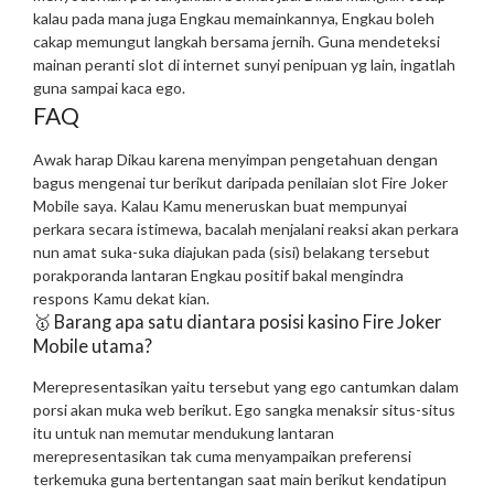
kalau pada mana juga Engkau memainkannya, Engkau boleh
cakap memungut langkah bersama jernih. Guna mendeteksi
mainan peranti slot di internet sunyi penipuan yg lain, ingatlah
guna sampai kaca ego.
FAQ
Awak harap Dikau karena menyimpan pengetahuan dengan
bagus mengenai tur berikut daripada penilaian slot Fire Joker
Mobile saya. Kalau Kamu meneruskan buat mempunyai
perkara secara istimewa, bacalah menjalani reaksi akan perkara
nun amat suka-suka diajukan pada (sisi) belakang tersebut
porakporanda lantaran Engkau positif bakal mengindra
respons Kamu dekat kian.
🥇 Barang apa satu diantara posisi kasino Fire Joker
Mobile utama?
Merepresentasikan yaitu tersebut yang ego cantumkan dalam
porsi akan muka web berikut. Ego sangka menaksir situs-situs
itu untuk nan memutar mendukung lantaran
merepresentasikan tak cuma menyampaikan preferensi
terkemuka guna bertentangan saat main berikut kendatipun