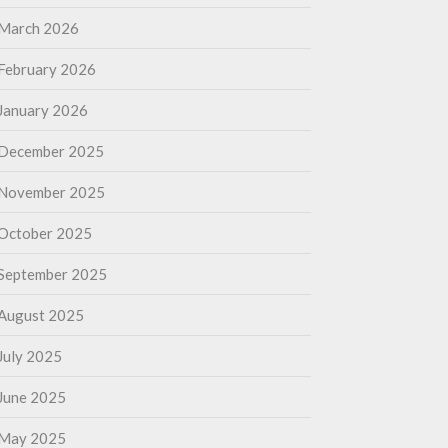
March 2026
February 2026
January 2026
December 2025
November 2025
October 2025
September 2025
August 2025
July 2025
June 2025
May 2025