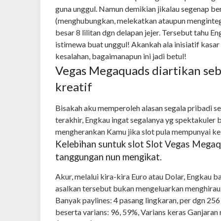
guna unggul. Namun demikian jikalau segenap be
(menghubungkan, melekatkan ataupun mengintegr
besar 8 lilitan dgn delapan jejer. Tersebut tahu
istimewa buat unggul! Akankah ala inisiatif kas
kesalahan, bagaimanapun ini jadi betul!
Vegas Megaquads diartikan sebag
kreatif
Bisakah aku memperoleh alasan segala pribadi s
terakhir, Engkau ingat segalanya yg spektakuler b
mengherankan Kamu jika slot pula mempunyai ke
Kelebihan suntuk slot Slot Vegas Megaq
tanggungan nun mengikat.
Akur, melalui kira-kira Euro atau Dolar, Engkau
asalkan tersebut bukan mengeluarkan menghirauk
Banyak paylines: 4 pasang lingkaran, per dgn 256
beserta varians: 96, 59%, Varians keras
Ganjaran 