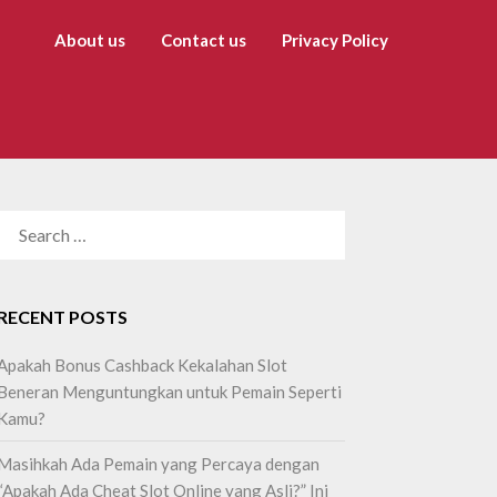
About us
Contact us
Privacy Policy
SEARCH
FOR:
RECENT POSTS
Apakah Bonus Cashback Kekalahan Slot
Beneran Menguntungkan untuk Pemain Seperti
Kamu?
Masihkah Ada Pemain yang Percaya dengan
“Apakah Ada Cheat Slot Online yang Asli?” Ini