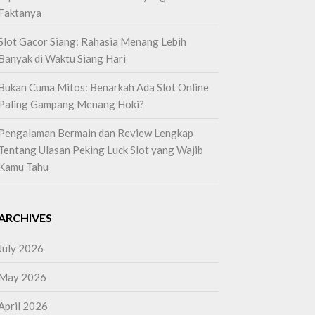
Faktanya
Slot Gacor Siang: Rahasia Menang Lebih
Banyak di Waktu Siang Hari
Bukan Cuma Mitos: Benarkah Ada Slot Online
Paling Gampang Menang Hoki?
Pengalaman Bermain dan Review Lengkap
Tentang Ulasan Peking Luck Slot yang Wajib
Kamu Tahu
ARCHIVES
July 2026
May 2026
April 2026