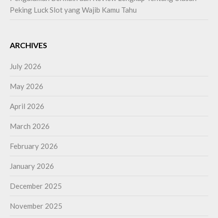
Peking Luck Slot yang Wajib Kamu Tahu
ARCHIVES
July 2026
May 2026
April 2026
March 2026
February 2026
January 2026
December 2025
November 2025