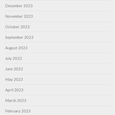
December 2023
November 2023
October 2023
September 2023
August 2023
July 2023
June 2023
May 2023
April 2023
March 2023
February 2023