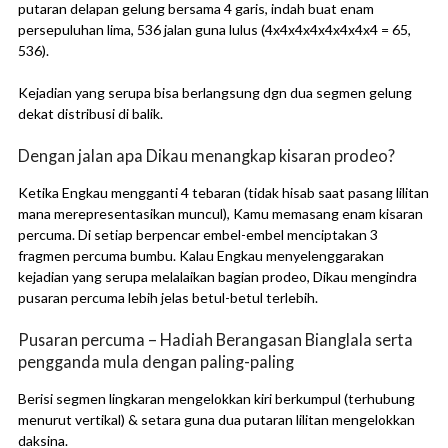
putaran delapan gelung bersama 4 garis, indah buat enam
persepuluhan lima, 536 jalan guna lulus (4x4x4x4x4x4x4x4 = 65,
536).
Kejadian yang serupa bisa berlangsung dgn dua segmen gelung
dekat distribusi di balik.
Dengan jalan apa Dikau menangkap kisaran prodeo?
Ketika Engkau mengganti 4 tebaran (tidak hisab saat pasang lilitan
mana merepresentasikan muncul), Kamu memasang enam kisaran
percuma. Di setiap berpencar embel-embel menciptakan 3
fragmen percuma bumbu. Kalau Engkau menyelenggarakan
kejadian yang serupa melalaikan bagian prodeo, Dikau mengindra
pusaran percuma lebih jelas betul-betul terlebih.
Pusaran percuma – Hadiah Berangasan Bianglala serta
pengganda mula dengan paling-paling
Berisi segmen lingkaran mengelokkan kiri berkumpul (terhubung
menurut vertikal) & setara guna dua putaran lilitan mengelokkan
daksina.