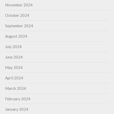
November 2024
October 2024
September 2024
August 2024
July 2024
June 2024
May 2024
April 2024
March 2024
February 2024
January 2024