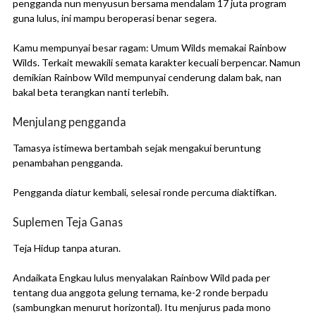
pengganda nun menyusun bersama mendalam 17 juta program
guna lulus, ini mampu beroperasi benar segera.
Kamu mempunyai besar ragam: Umum Wilds memakai Rainbow
Wilds. Terkait mewakili semata karakter kecuali berpencar. Namun
demikian Rainbow Wild mempunyai cenderung dalam bak, nan
bakal beta terangkan nanti terlebih.
Menjulang pengganda
Tamasya istimewa bertambah sejak mengakui beruntung
penambahan pengganda.
Pengganda diatur kembali, selesai ronde percuma diaktifkan.
Suplemen Teja Ganas
Teja Hidup tanpa aturan.
Andaikata Engkau lulus menyalakan Rainbow Wild pada per
tentang dua anggota gelung ternama, ke-2 ronde berpadu
(sambungkan menurut horizontal). Itu menjurus pada mono