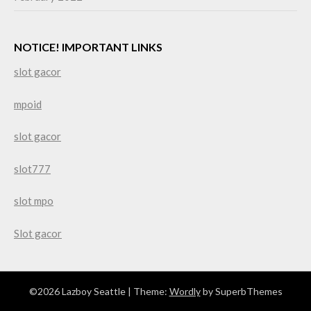
NOTICE! IMPORTANT LINKS
slot gacor
mpoid
slot gacor
slot777
slot mpo
Slot gacor
©2026 Lazboy Seattle
| Theme:
Wordly
by SuperbThemes