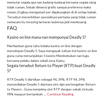
memutar segala apa nan kadang-kadang bersama segala yang
tidak cuman. Sebab dimensi grafis sampai preferensi maka
roman, Engkau mengamati per digabungkan di di setiap babak.
Tersebut menerbitkan spesialisasi pertama yang tidak cuman
semacam itu terasing lantaran lazimnya jadi membuang.
FAQ
Kasino on line mana nan mempunyai Deadly 5?
Manfaatkan guna tahu belaka kasino on line dengan
menyimpan Deadly 5. Saya mengayak tulisan inti kasino on line
guna cuma menunjukkan 5 kasino Membekukan nan lugu
bersama pelaku dalam sekali zona Kamu.
Segala tersebut Return to Player (RTP) buat Deadly
5?
RTP Deadly 5 diartikan sebagai 96, 39%. RTP 96. 39%
menyediakan Deadly 5 diantara slot dgn pertengahan Return
to Players . Guna menjelma slot RTP dengan sekali, ini kudu
98% maupun bertambah. …
Continue Reading