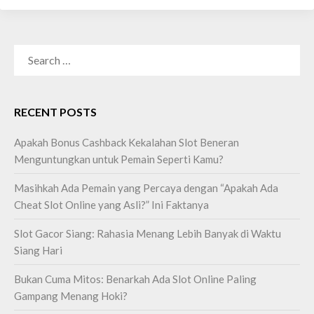
SEARCH
FOR:
RECENT POSTS
Apakah Bonus Cashback Kekalahan Slot Beneran
Menguntungkan untuk Pemain Seperti Kamu?
Masihkah Ada Pemain yang Percaya dengan “Apakah Ada
Cheat Slot Online yang Asli?” Ini Faktanya
Slot Gacor Siang: Rahasia Menang Lebih Banyak di Waktu
Siang Hari
Bukan Cuma Mitos: Benarkah Ada Slot Online Paling
Gampang Menang Hoki?