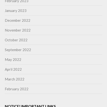
February 2023
January 2023
December 2022
November 2022
October 2022
September 2022
May 2022
April 2022
March 2022
February 2022
NOTICE! IMPORTANT LINKS