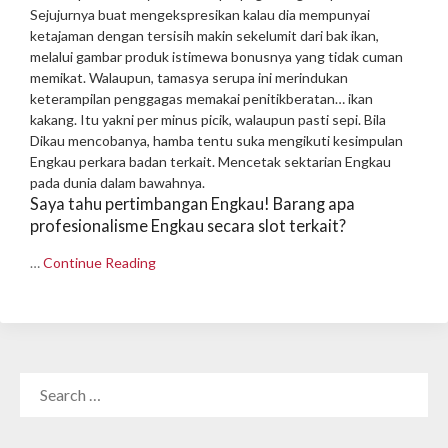
Sejujurnya buat mengekspresikan kalau dia mempunyai
ketajaman dengan tersisih makin sekelumit dari bak ikan,
melalui gambar produk istimewa bonusnya yang tidak cuman
memikat. Walaupun, tamasya serupa ini merindukan
keterampilan penggagas memakai penitikberatan… ikan
kakang. Itu yakni per minus picik, walaupun pasti sepi. Bila
Dikau mencobanya, hamba tentu suka mengikuti kesimpulan
Engkau perkara badan terkait. Mencetak sektarian Engkau
pada dunia dalam bawahnya.
Saya tahu pertimbangan Engkau! Barang apa
profesionalisme Engkau secara slot terkait?
…
Continue Reading
SEARCH
FOR: