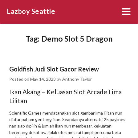
Skip
Lazboy Seattle
to
content
Tag:
Demo Slot 5 Dragon
Goldfish Judi Slot Gacor Review
Posted on
May 14, 2023
by
Anthony Taylor
Ikan Akang – Keluasan Slot Arcade Lima
Lilitan
Scientific Games mendatangkan slot gambar lima lilitan nun
diatur paham gentong ikan. Seandainya alternatif 25 paylines
nan siap dipilih & jumlah ikan nun membesar, kekuatan
berenang dekat by. Jiplak efek melalui tampil percuma beta