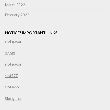
March 2022
February 2022
NOTICE! IMPORTANT LINKS
slot gacor
mpoid
slot gacor
slot777
slot mpo
Slot gacor