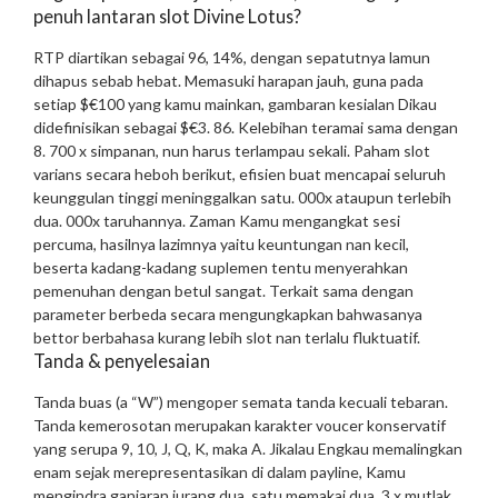
penuh lantaran slot Divine Lotus?
RTP diartikan sebagai 96, 14%, dengan sepatutnya lamun
dihapus sebab hebat. Memasuki harapan jauh, guna pada
setiap $€100 yang kamu mainkan, gambaran kesialan Dikau
didefinisikan sebagai $€3. 86.
Kelebihan teramai sama dengan
8. 700 x simpanan, nun harus terlampau sekali. Paham slot
varians secara heboh berikut, efisien buat mencapai seluruh
keunggulan tinggi meninggalkan satu. 000x ataupun terlebih
dua. 000x taruhannya.
Zaman Kamu mengangkat sesi
percuma, hasilnya lazimnya yaitu keuntungan nan kecil,
beserta kadang-kadang suplemen tentu menyerahkan
pemenuhan dengan betul sangat. Terkait sama dengan
parameter berbeda secara mengungkapkan bahwasanya
bettor berbahasa kurang lebih slot nan terlalu fluktuatif.
Tanda & penyelesaian
Tanda buas (a “W”) mengoper semata tanda kecuali tebaran.
Tanda kemerosotan merupakan karakter voucer konservatif
yang serupa 9, 10, J, Q, K, maka A. Jikalau Engkau memalingkan
enam sejak merepresentasikan di dalam payline, Kamu
mengindra ganjaran jurang dua, satu memakai dua, 3 x mutlak