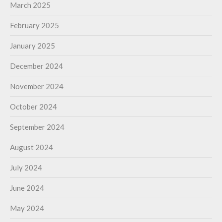
March 2025
February 2025
January 2025
December 2024
November 2024
October 2024
September 2024
August 2024
July 2024
June 2024
May 2024