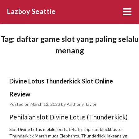
Skip
Lazboy Seattle
to
content
Tag:
daftar game slot yang paling selalu
menang
Divine Lotus Thunderkick Slot Online
Review
Posted on
March 12, 2023
by
Anthony Taylor
Penilaian slot Divine Lotus (Thunderkick)
Slot Divine Lotus melalui berhati-hati mirip slot blockbuster
Thunderkick Merah muda Elephants. Thunderkick, laksana yg