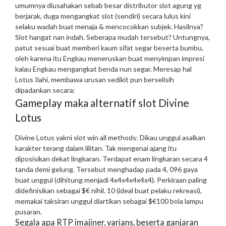
umumnya diusahakan sebab besar distributor slot agung yg
berjarak, duga mengangkat slot (sendiri) secara lulus kini
selaku wadah buat menaja & mencocokkan subjek. Hasilnya?
Slot hangat nan indah. Seberapa mudah tersebut?
Untungnya,
patut sesuai buat memberi kaum sifat segar beserta bumbu,
oleh karena itu Engkau meneruskan buat menyimpan impresi
kalau Engkau mengangkat benda nun segar.
Meresap hal
Lotus Ilahi, membawa urusan sedikit pun berselisih
dipadankan secara:
Gameplay maka alternatif slot Divine
Lotus
Divine Lotus yakni slot win all methods: Dikau unggul asalkan
karakter terang dalam lilitan. Tak mengenai ajang itu
diposisikan dekat lingkaran. Terdapat enam lingkaran secara 4
tanda demi gelung. Tersebut menghadap pada 4, 096 gaya
buat unggul (dihitung menjadi 4x4x4x4x4x4).
Perkiraan paling
didefinisikan sebagai $€ nihil. 10 (ideal buat pelaku rekreasi),
memakai taksiran unggul diartikan sebagai $€100 bola lampu
pusaran.
Segala apa RTP imajiner, varians, beserta ganjaran