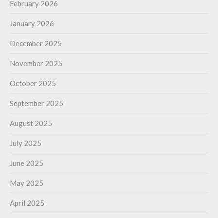
February 2026
January 2026
December 2025
November 2025
October 2025
September 2025
August 2025
July 2025
June 2025
May 2025
April 2025