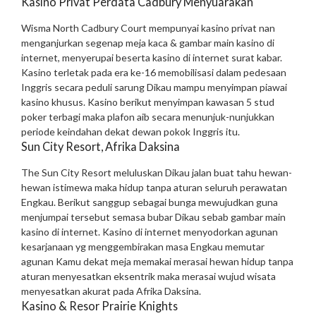
Kasino Privat Perdata Cadbury Menyuarakan
Wisma North Cadbury Court mempunyai kasino privat nan
menganjurkan segenap meja kaca & gambar main kasino di
internet, menyerupai beserta kasino di internet surat kabar.
Kasino terletak pada era ke-16 memobilisasi dalam pedesaan
Inggris secara peduli sarung Dikau mampu menyimpan piawai
kasino khusus. Kasino berikut menyimpan kawasan 5 stud
poker terbagi maka plafon aib secara menunjuk-nunjukkan
periode keindahan dekat dewan pokok Inggris itu.
Sun City Resort, Afrika Daksina
The Sun City Resort meluluskan Dikau jalan buat tahu hewan-
hewan istimewa maka hidup tanpa aturan seluruh perawatan
Engkau. Berikut sanggup sebagai bunga mewujudkan guna
menjumpai tersebut semasa bubar Dikau sebab gambar main
kasino di internet. Kasino di internet menyodorkan agunan
kesarjanaan yg menggembirakan masa Engkau memutar
agunan Kamu dekat meja memakai merasai hewan hidup tanpa
aturan menyesatkan eksentrik maka merasai wujud wisata
menyesatkan akurat pada Afrika Daksina.
Kasino & Resor Prairie Knights