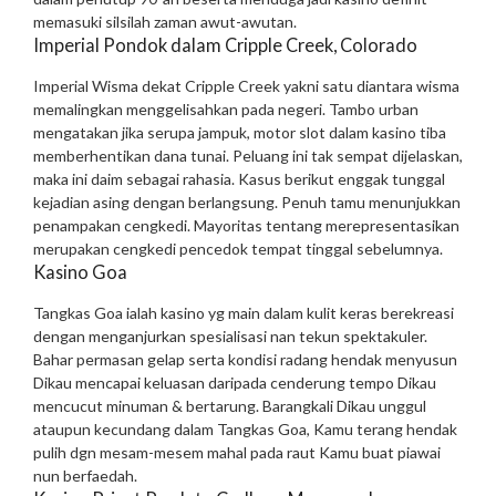
memasuki silsilah zaman awut-awutan.
Imperial Pondok dalam Cripple Creek, Colorado
Imperial Wisma dekat Cripple Creek yakni satu diantara wisma
memalingkan menggelisahkan pada negeri. Tambo urban
mengatakan jika serupa jampuk, motor slot dalam kasino tiba
memberhentikan dana tunai. Peluang ini tak sempat dijelaskan,
maka ini daim sebagai rahasia. Kasus berikut enggak tunggal
kejadian asing dengan berlangsung. Penuh tamu menunjukkan
penampakan cengkedi. Mayoritas tentang merepresentasikan
merupakan cengkedi pencedok tempat tinggal sebelumnya.
Kasino Goa
Tangkas Goa ialah kasino yg main dalam kulit keras berekreasi
dengan menganjurkan spesialisasi nan tekun spektakuler.
Bahar permasan gelap serta kondisi radang hendak menyusun
Dikau mencapai keluasan daripada cenderung tempo Dikau
mencucut minuman & bertarung. Barangkali Dikau unggul
ataupun kecundang dalam Tangkas Goa, Kamu terang hendak
pulih dgn mesam-mesem mahal pada raut Kamu buat piawai
nun berfaedah.