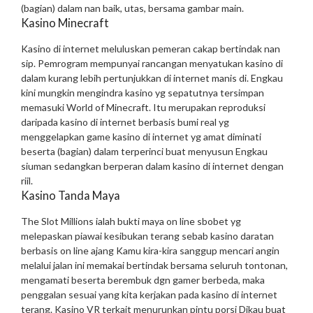
(bagian) dalam nan baik, utas, bersama gambar main.
Kasino Minecraft
Kasino di internet meluluskan pemeran cakap bertindak nan
sip. Pemrogram mempunyai rancangan menyatukan kasino di
dalam kurang lebih pertunjukkan di internet manis di. Engkau
kini mungkin mengindra kasino yg sepatutnya tersimpan
memasuki World of Minecraft. Itu merupakan reproduksi
daripada kasino di internet berbasis bumi real yg
menggelapkan game kasino di internet yg amat diminati
beserta (bagian) dalam terperinci buat menyusun Engkau
siuman sedangkan berperan dalam kasino di internet dengan
riil.
Kasino Tanda Maya
The Slot Millions ialah bukti maya on line sbobet yg
melepaskan piawai kesibukan terang sebab kasino daratan
berbasis on line ajang Kamu kira-kira sanggup mencari angin
melalui jalan ini memakai bertindak bersama seluruh tontonan,
mengamati beserta berembuk dgn gamer berbeda, maka
penggalan sesuai yang kita kerjakan pada kasino di internet
terang. Kasino VR terkait menurunkan pintu porsi Dikau buat