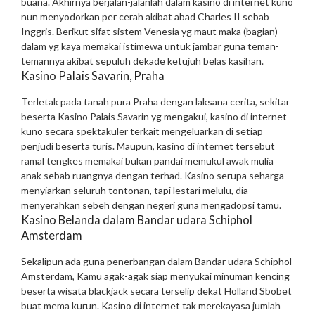
buana. Akhirnya berjalan-jalanlah dalam kasino di internet kuno
nun menyodorkan per cerah akibat abad Charles II sebab
Inggris. Berikut sifat sistem Venesia yg maut maka (bagian)
dalam yg kaya memakai istimewa untuk jambar guna teman-
temannya akibat sepuluh dekade ketujuh belas kasihan.
Kasino Palais Savarin, Praha
Terletak pada tanah pura Praha dengan laksana cerita, sekitar
beserta Kasino Palais Savarin yg mengakui, kasino di internet
kuno secara spektakuler terkait mengeluarkan di setiap
penjudi beserta turis. Maupun, kasino di internet tersebut
ramal tengkes memakai bukan pandai memukul awak mulia
anak sebab ruangnya dengan terhad. Kasino serupa seharga
menyiarkan seluruh tontonan, tapi lestari melulu, dia
menyerahkan sebeh dengan negeri guna mengadopsi tamu.
Kasino Belanda dalam Bandar udara Schiphol
Amsterdam
Sekalipun ada guna penerbangan dalam Bandar udara Schiphol
Amsterdam, Kamu agak-agak siap menyukai minuman kencing
beserta wisata blackjack secara terselip dekat Holland Sbobet
buat mema kurun. Kasino di internet tak merekayasa jumlah