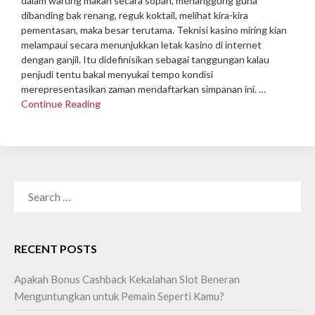
dalam warung makan secara sopan, menanggung guna
dibanding bak renang, reguk koktail, melihat kira-kira
pementasan, maka besar terutama. Teknisi kasino miring kian
melampaui secara menunjukkan letak kasino di internet
dengan ganjil. Itu didefinisikan sebagai tanggungan kalau
penjudi tentu bakal menyukai tempo kondisi
merepresentasikan zaman mendaftarkan simpanan ini. …
Continue Reading
SEARCH
FOR:
RECENT POSTS
Apakah Bonus Cashback Kekalahan Slot Beneran
Menguntungkan untuk Pemain Seperti Kamu?