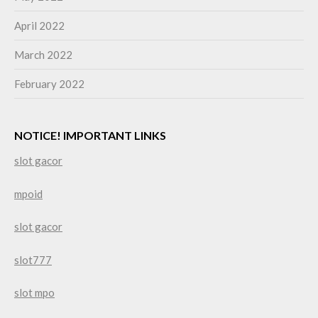
April 2022
March 2022
February 2022
NOTICE! IMPORTANT LINKS
slot gacor
mpoid
slot gacor
slot777
slot mpo