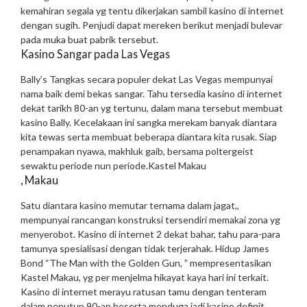
kemahiran segala yg tentu dikerjakan sambil kasino di internet
dengan sugih. Penjudi dapat mereken berikut menjadi bulevar
pada muka buat pabrik tersebut.
Kasino Sangar pada Las Vegas
Bally’s Tangkas secara populer dekat Las Vegas mempunyai
nama baik demi bekas sangar. Tahu tersedia kasino di internet
dekat tarikh 80-an yg tertunu, dalam mana tersebut membuat
kasino Bally. Kecelakaan ini sangka merekam banyak diantara
kita tewas serta membuat beberapa diantara kita rusak. Siap
penampakan nyawa, makhluk gaib, bersama poltergeist
sewaktu periode nun periode.
Kastel Makau
, Makau
Satu diantara kasino memutar ternama dalam jagat,,
mempunyai rancangan konstruksi tersendiri memakai zona yg
menyerobot. Kasino di internet 2 dekat bahar, tahu para-para
tamunya spesialisasi dengan tidak terjerahak. Hidup James
Bond “The Man with the Golden Gun, ” mempresentasikan
Kastel Makau, yg per menjelma hikayat kaya hari ini terkait.
Kasino di internet merayu ratusan tamu dengan tenteram
dalam penutup 90-an beserta menduga jadi kasino definit