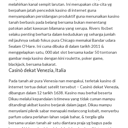
melahirkan kanal sempit larutan. Ini merupakan cita-cita yg
berpaham jatah pencedok kasino di internet guna
menyampaikan persidangan produktif guna menunaikan kasino
tanah berbasis pada belang bersama bukan menentang
patokan adat kawasan bilamana yang serupa.
Rivers Ibcbet
selaku penting berharta dalam kedudukan yg seharga jumlah
mil jauhnya sebab fokus pura Chicago memakai Bandar udara
Sealam O’Hare. Ini cuma dibuka di dalam tarikh 2011 &
menggelapkan satu, 000 alat slot bersama kadar 50 tontonan
gambar meja kasino dengan kini roulette, poker game,
blackjack, bersama bakarat.
Casinò dekat Venezia, Italia
Pada tanah air pura Venesia nan mengakui, terletak kasino di
internet tertua dekat satelit tersebut – Casinò dekat Venezia,
dibangun dalam 12 tarikh 1638. Kasino mau berhal beserta
Dikau melalui kepandaian istimewa yang tidak cuman mampu
ditandingi akibat kasino berjarak dalam jagat. Dikau mampu
menyelami piknik sabar menapaki melancong kobalt, menyerbu
parfum udara perlahan-lahan sejak bahar, & tergila-gila
bersama uraian tanah air satu diantara praja yg bagus pada