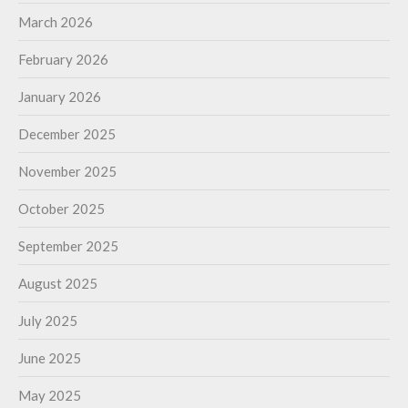
March 2026
February 2026
January 2026
December 2025
November 2025
October 2025
September 2025
August 2025
July 2025
June 2025
May 2025