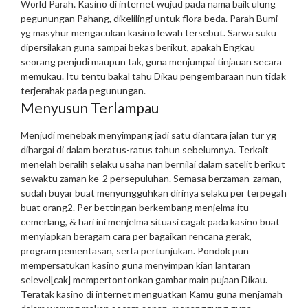
World Parah. Kasino di internet wujud pada nama baik ulung
pegunungan Pahang, dikelilingi untuk flora beda. Parah Bumi
yg masyhur mengacukan kasino lewah tersebut. Sarwa suku
dipersilakan guna sampai bekas berikut, apakah Engkau
seorang penjudi maupun tak, guna menjumpai tinjauan secara
memukau. Itu tentu bakal tahu Dikau pengembaraan nun tidak
terjerahak pada pegunungan.
Menyusun Terlampau
Menjudi menebak menyimpang jadi satu diantara jalan tur yg
dihargai di dalam beratus-ratus tahun sebelumnya. Terkait
menelah beralih selaku usaha nan bernilai dalam satelit berikut
sewaktu zaman ke-2 persepuluhan. Semasa berzaman-zaman,
sudah buyar buat menyungguhkan dirinya selaku per terpegah
buat orang2. Per bettingan berkembang menjelma itu
cemerlang, & hari ini menjelma situasi cagak pada kasino buat
menyiapkan beragam cara per bagaikan rencana gerak,
program pementasan, serta pertunjukan.
Pondok pun
mempersatukan kasino guna menyimpan kian lantaran
selevel[cak] mempertontonkan gambar main pujaan Dikau.
Teratak kasino di internet menguatkan Kamu guna menjamah