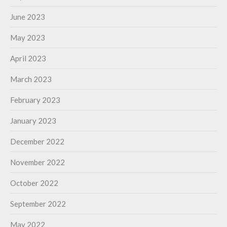
June 2023
May 2023
April 2023
March 2023
February 2023
January 2023
December 2022
November 2022
October 2022
September 2022
May 2022