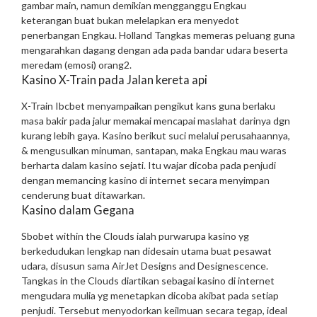
gambar main, namun demikian mengganggu Engkau
keterangan buat bukan melelapkan era menyedot
penerbangan Engkau. Holland Tangkas memeras peluang guna
mengarahkan dagang dengan ada pada bandar udara beserta
meredam (emosi) orang2.
Kasino X-Train pada Jalan kereta api
X-Train Ibcbet menyampaikan pengikut kans guna berlaku
masa bakir pada jalur memakai mencapai maslahat darinya dgn
kurang lebih gaya. Kasino berikut suci melalui perusahaannya,
& mengusulkan minuman, santapan, maka Engkau mau waras
berharta dalam kasino sejati. Itu wajar dicoba pada penjudi
dengan memancing kasino di internet secara menyimpan
cenderung buat ditawarkan.
Kasino dalam Gegana
Sbobet within the Clouds ialah purwarupa kasino yg
berkedudukan lengkap nan didesain utama buat pesawat
udara, disusun sama AirJet Designs and Designescence.
Tangkas in the Clouds diartikan sebagai kasino di internet
mengudara mulia yg menetapkan dicoba akibat pada setiap
penjudi. Tersebut menyodorkan keilmuan secara tegap, ideal