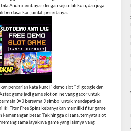
bila Anda membayar dengan sejumlah koin, dan juga
ah berdasarkan jumlah pesertanya.
n pencarian kata kunci ” demo slot ” di google dan
Aztec gems jadi game slot online yang gacor untuk
bermain 3×3 bersama 9 simbol untuk mendapatkan
liki Fitur Free Spins kebanyakan memiliki fitur game
emenangan besar. Tak hingga di sana, ternyata slot
h memang sama layaknya game yang lainnya yang