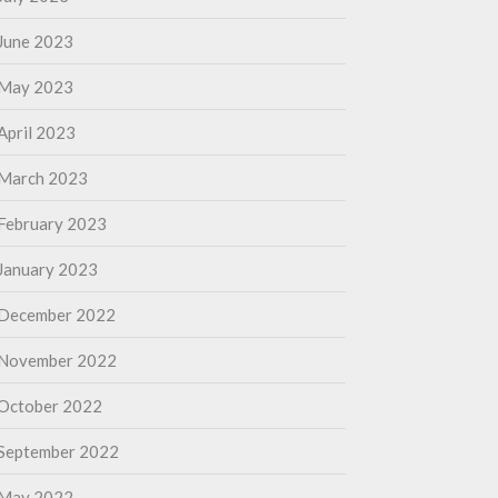
June 2023
May 2023
April 2023
March 2023
February 2023
January 2023
December 2022
November 2022
October 2022
September 2022
May 2022