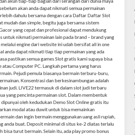
dan akun tiap-tiap bagian dari serangan dari dunia maya
tu sebelum akan anda dapat nikmati semua permainan
rlebih dahulu bersama dengan cara Daftar Daftar Slot
at mudah dan simple, begitu juga bersama sistem
ot Gacor yang cepat dan profesional dapat mendukung
s untuk nikmati permainan lain pada brand – brand yang
elalui engine dari website ini udah bersifat all in one
al anda dapat nikmati tiap tiap permainan yang ada
asa pastikan semua games Slot gratis kami supaya bisa
e atau Computer PC. Langkah pertama yang harus
rmain. Pejudi pemula biasanya bermain terburu-buru,
ermainan. Konsentrasi dan berkesinambungan adalah
an judi. LIVE22 termasuk di dalam slot judi terbaru
semua yang pencinta permainan slot. Dalam membentuk
 dipunyai oleh kedudukan Demo Slot Online gratis itu
uarkan modal atau duwit untuk bisa memainkan
 bermain dan ingin bermain menggunakan uang asli rupiah,
 anda buat. Deposit minimal di situs ke-2 diatas terlalu
 bisa turut bermain. Selain itu, ada play promo bonus