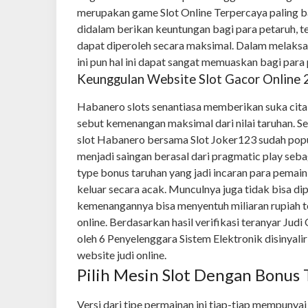
merupakan game Slot Online Terpercaya paling b
didalam berikan keuntungan bagi para petaruh, te
dapat diperoleh secara maksimal. Dalam melaksa
ini pun hal ini dapat sangat memuaskan bagi para 
Keunggulan Website Slot Gacor Online 2
Habanero slots senantiasa memberikan suka cita
sebut kemenangan maksimal dari nilai taruhan. Seo
slot Habanero bersama Slot Joker123 sudah popu
menjadi saingan berasal dari pragmatic play sebaga
type bonus taruhan yang jadi incaran para pemai
keluar secara acak. Munculnya juga tidak bisa dip
kemenangannya bisa menyentuh miliaran rupiah tet
online. Berdasarkan hasil verifikasi teranyar Jud
oleh 6 Penyelenggara Sistem Elektronik disinyalir
website judi online.
Pilih Mesin Slot Dengan Bonus 
Versi dari tipe permainan ini tiap-tiap mempunyai 