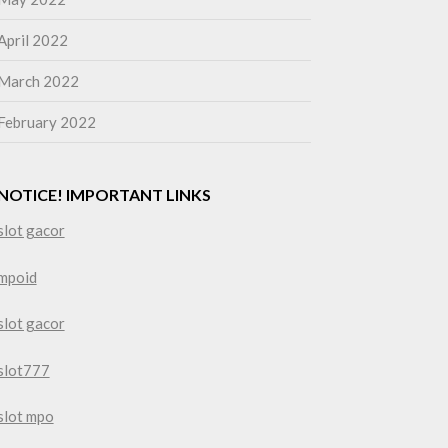
April 2022
March 2022
February 2022
NOTICE! IMPORTANT LINKS
slot gacor
mpoid
slot gacor
slot777
slot mpo