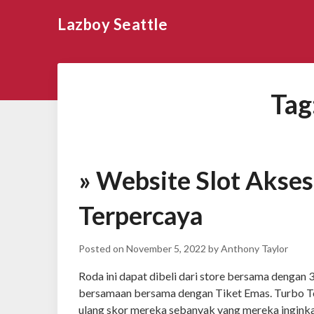
Skip
Lazboy Seattle
to
content
Tag
» Website Slot Akses 
Terpercaya
Posted on
November 5, 2022
by
Anthony Taylor
Roda ini dapat dibeli dari store bersama dengan
bersamaan bersama dengan Tiket Emas. Turbo 
ulang skor mereka sebanyak yang mereka inginka