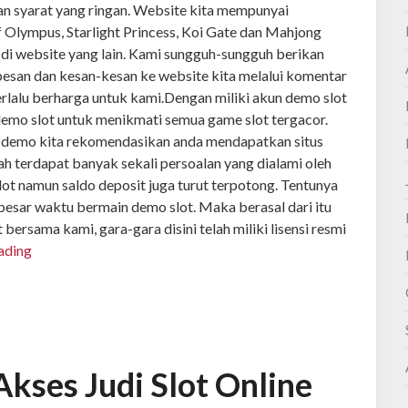
an syarat yang ringan. Website kita mempunyai
 Olympus, Starlight Princess, Koi Gate dan Mahjong
di website yang lain. Kami sungguh-sungguh berikan
pesan dan kesan-kesan ke website kita melalui komentar
erlalu berharga untuk kami.
Dengan miliki akun demo slot
demo slot untuk menikmati semua game slot tergacor.
t demo kita rekomendasikan anda mendapatkan situs
ah terdapat banyak sekali persoalan yang dialami oleh
 namun saldo deposit juga turut terpotong. Tentunya
besar waktu bermain demo slot. Maka berasal dari itu
ersama kami, gara-gara disini telah miliki lisensi resmi
ading
 Akses Judi Slot Online