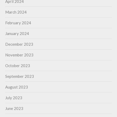
April 2024
March 2024
February 2024
January 2024
December 2023
November 2023
October 2023
September 2023
August 2023
July 2023
June 2023