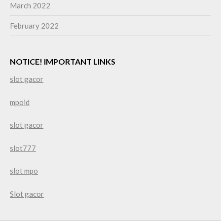
March 2022
February 2022
NOTICE! IMPORTANT LINKS
slot gacor
mpoid
slot gacor
slot777
slot mpo
Slot gacor