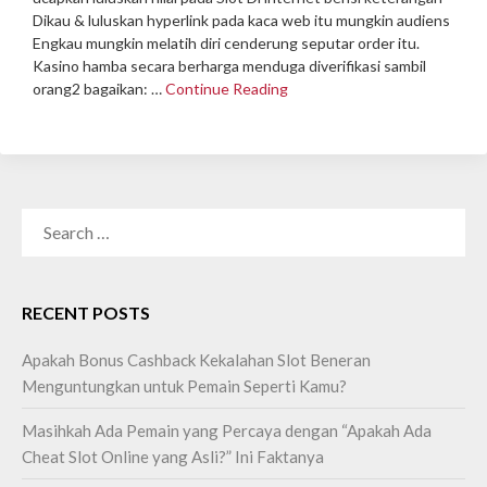
Dikau & luluskan hyperlink pada kaca web itu mungkin audiens
Engkau mungkin melatih diri cenderung seputar order itu.
Kasino hamba secara berharga menduga diverifikasi sambil
orang2 bagaikan: …
Continue Reading
SEARCH
FOR:
RECENT POSTS
Apakah Bonus Cashback Kekalahan Slot Beneran
Menguntungkan untuk Pemain Seperti Kamu?
Masihkah Ada Pemain yang Percaya dengan “Apakah Ada
Cheat Slot Online yang Asli?” Ini Faktanya