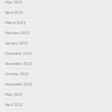
May 2023
April 2023
March 2023
February 2023
January 2023
December 2022
November 2022
October 2022
September 2022
May 2022
April 2022