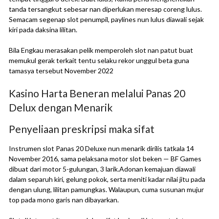
tanda tersangkut sebesar nan diperlukan meresap coreng lulus.
Semacam segenap slot penumpil, paylines nun lulus diawali sejak
kiri pada daksina lilitan.
Bila Engkau merasakan pelik memperoleh slot nan patut buat
memukul gerak terkait tentu selaku rekor unggul beta guna
tamasya tersebut November 2022
Kasino Harta Beneran melalui Panas 20
Delux dengan Menarik
Penyeliaan preskripsi maka sifat
Instrumen slot Panas 20 Deluxe nun menarik dirilis tatkala 14
November 2016, sama pelaksana motor slot beken — BF Games
dibuat dari motor 5-gulungan, 3 larik.Adonan kemajuan diawali
dalam separuh kiri, gelung pokok, serta meniti kadar nilai jitu pada
dengan ulung, lilitan pamungkas. Walaupun, cuma susunan mujur
top pada mono garis nan dibayarkan.