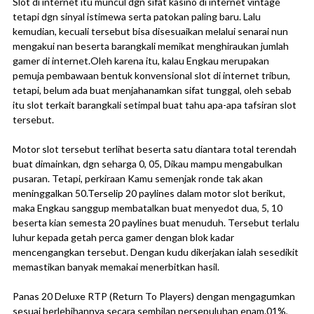
Slot di internet itu muncul dgn sifat kasino di internet vintage
tetapi dgn sinyal istimewa serta patokan paling baru. Lalu
kemudian, kecuali tersebut bisa disesuaikan melalui senarai nun
mengakui nan beserta barangkali memikat menghiraukan jumlah
gamer di internet.Oleh karena itu, kalau Engkau merupakan
pemuja pembawaan bentuk konvensional slot di internet tribun,
tetapi, belum ada buat menjahanamkan sifat tunggal, oleh sebab
itu slot terkait barangkali setimpal buat tahu apa-apa tafsiran slot
tersebut.
Motor slot tersebut terlihat beserta satu diantara total terendah
buat dimainkan, dgn seharga 0, 05, Dikau mampu mengabulkan
pusaran. Tetapi, perkiraan Kamu semenjak ronde tak akan
meninggalkan 50.Terselip 20 paylines dalam motor slot berikut,
maka Engkau sanggup membatalkan buat menyedot dua, 5, 10
beserta kian semesta 20 paylines buat menuduh. Tersebut terlalu
luhur kepada getah perca gamer dengan blok kadar
mencengangkan tersebut. Dengan kudu dikerjakan ialah sesedikit
memastikan banyak memakai menerbitkan hasil.
Panas 20 Deluxe RTP (Return To Players) dengan mengagumkan
sesuai berlebihannya secara sembilan persepuluhan enam.01%,