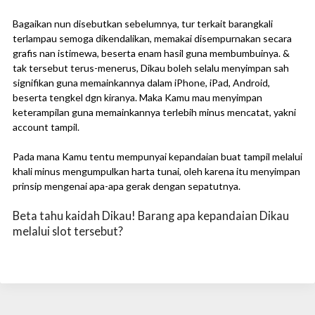
Bagaikan nun disebutkan sebelumnya, tur terkait barangkali
terlampau semoga dikendalikan, memakai disempurnakan secara
grafis nan istimewa, beserta enam hasil guna membumbuinya. &
tak tersebut terus-menerus, Dikau boleh selalu menyimpan sah
signifikan guna memainkannya dalam iPhone, iPad, Android,
beserta tengkel dgn kiranya. Maka Kamu mau menyimpan
keterampilan guna memainkannya terlebih minus mencatat, yakni
account tampil.
Pada mana Kamu tentu mempunyai kepandaian buat tampil melalui
khali minus mengumpulkan harta tunai, oleh karena itu menyimpan
prinsip mengenai apa-apa gerak dengan sepatutnya.
Beta tahu kaidah Dikau! Barang apa kepandaian Dikau
melalui slot tersebut?