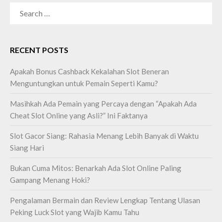
SEARCH
FOR:
RECENT POSTS
Apakah Bonus Cashback Kekalahan Slot Beneran
Menguntungkan untuk Pemain Seperti Kamu?
Masihkah Ada Pemain yang Percaya dengan “Apakah Ada
Cheat Slot Online yang Asli?” Ini Faktanya
Slot Gacor Siang: Rahasia Menang Lebih Banyak di Waktu
Siang Hari
Bukan Cuma Mitos: Benarkah Ada Slot Online Paling
Gampang Menang Hoki?
Pengalaman Bermain dan Review Lengkap Tentang Ulasan
Peking Luck Slot yang Wajib Kamu Tahu