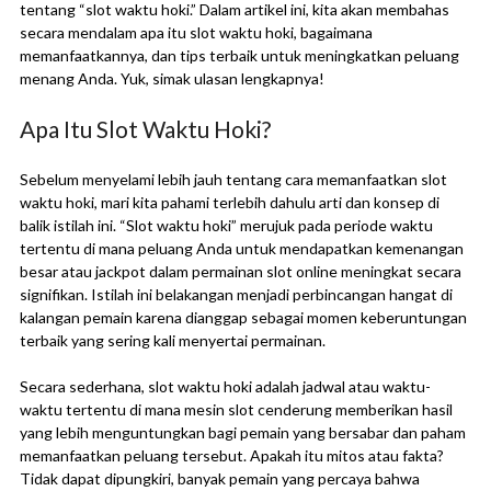
tentang “slot waktu hoki.” Dalam artikel ini, kita akan membahas
secara mendalam apa itu slot waktu hoki, bagaimana
memanfaatkannya, dan tips terbaik untuk meningkatkan peluang
menang Anda. Yuk, simak ulasan lengkapnya!
Apa Itu Slot Waktu Hoki?
Sebelum menyelami lebih jauh tentang cara memanfaatkan slot
waktu hoki, mari kita pahami terlebih dahulu arti dan konsep di
balik istilah ini. “Slot waktu hoki” merujuk pada periode waktu
tertentu di mana peluang Anda untuk mendapatkan kemenangan
besar atau jackpot dalam permainan slot online meningkat secara
signifikan. Istilah ini belakangan menjadi perbincangan hangat di
kalangan pemain karena dianggap sebagai momen keberuntungan
terbaik yang sering kali menyertai permainan.
Secara sederhana, slot waktu hoki adalah jadwal atau waktu-
waktu tertentu di mana mesin slot cenderung memberikan hasil
yang lebih menguntungkan bagi pemain yang bersabar dan paham
memanfaatkan peluang tersebut. Apakah itu mitos atau fakta?
Tidak dapat dipungkiri, banyak pemain yang percaya bahwa