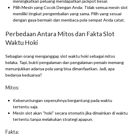
meningkatkan peluang mendapatkan jackpot besar.
Pilih Mesin yang Cocok Dengan Anda: Tidak semua mesin slot
memiliki tingkat pengembalian yang sama. Pilih yang sesuai
dengan gaya bermain dan membaca pola sempat Anda catat.
Perbedaan Antara Mitos dan Fakta Slot
Waktu Hoki
Sebagian orang menganggap slot waktu hoki sebagai mitos
belaka. Tapi, bukti pengalaman dan pengalaman pemain memang
menunjukkan adanya pola yang bisa dimanfaatkan. Jadi, apa
bedanya keduanya?
Mitos:
Keberuntungan sepenuhnya bergantung pada waktu
tertentu saja.
Mesin slot akan “hoki” secara otomatis jika dimainkan di waktu
tertentu tanpa melakukan strategi apapun.
Fakta: