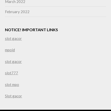
March 2022
February 2022
NOTICE! IMPORTANT LINKS
slot gacor
mpoid
slot gacor
slot777
slot mpo
Slot gacor