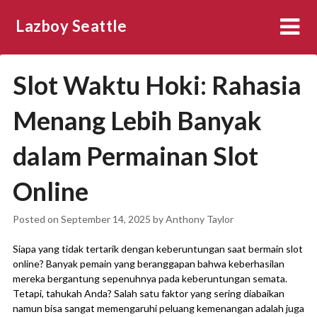
Skip
Lazboy Seattle
to
content
Slot Waktu Hoki: Rahasia
Menang Lebih Banyak
dalam Permainan Slot
Online
Posted on
September 14, 2025
by
Anthony Taylor
Siapa yang tidak tertarik dengan keberuntungan saat bermain slot
online? Banyak pemain yang beranggapan bahwa keberhasilan
mereka bergantung sepenuhnya pada keberuntungan semata.
Tetapi, tahukah Anda? Salah satu faktor yang sering diabaikan
namun bisa sangat memengaruhi peluang kemenangan adalah juga