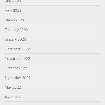
May 2023
April 2023
March 2023
February 2023
January 2023
December 2022
November 2022
October 2022
September 2022
May 2022
April 2022