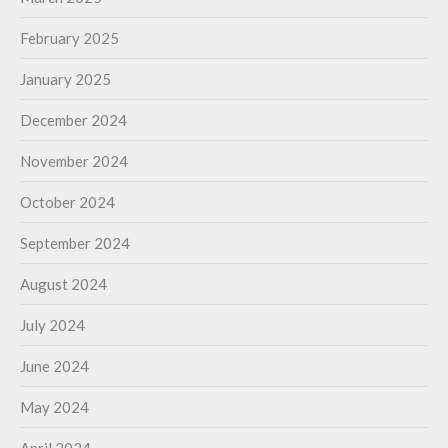
February 2025
January 2025
December 2024
November 2024
October 2024
September 2024
August 2024
July 2024
June 2024
May 2024
April 2024