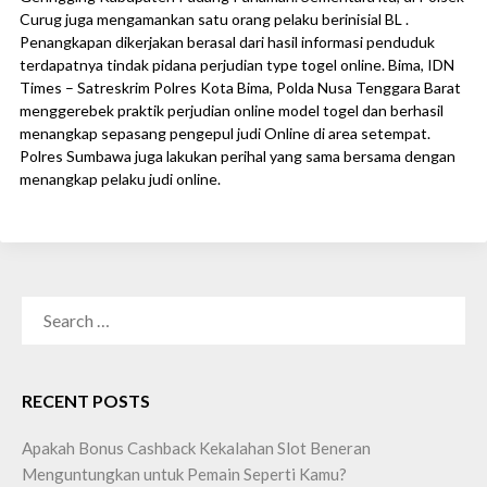
Curug juga mengamankan satu orang pelaku berinisial BL .
Penangkapan dikerjakan berasal dari hasil informasi penduduk
terdapatnya tindak pidana perjudian type togel online. Bima, IDN
Times – Satreskrim Polres Kota Bima, Polda Nusa Tenggara Barat
menggerebek praktik perjudian online model togel dan berhasil
menangkap sepasang pengepul judi Online di area setempat.
Polres Sumbawa juga lakukan perihal yang sama bersama dengan
menangkap pelaku judi online.
SEARCH
FOR:
RECENT POSTS
Apakah Bonus Cashback Kekalahan Slot Beneran
Menguntungkan untuk Pemain Seperti Kamu?