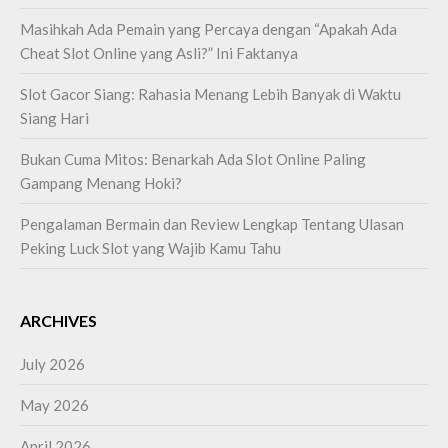
Masihkah Ada Pemain yang Percaya dengan “Apakah Ada
Cheat Slot Online yang Asli?” Ini Faktanya
Slot Gacor Siang: Rahasia Menang Lebih Banyak di Waktu
Siang Hari
Bukan Cuma Mitos: Benarkah Ada Slot Online Paling
Gampang Menang Hoki?
Pengalaman Bermain dan Review Lengkap Tentang Ulasan
Peking Luck Slot yang Wajib Kamu Tahu
ARCHIVES
July 2026
May 2026
April 2026