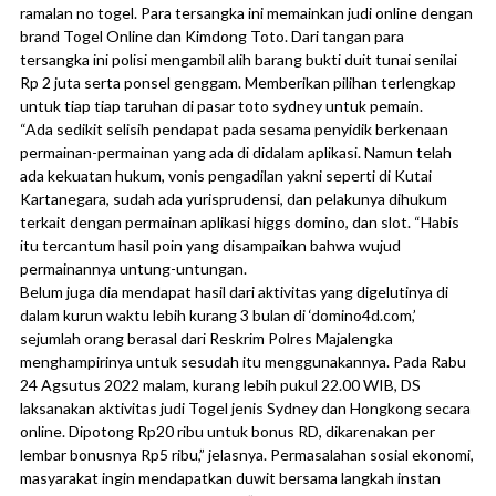
ramalan no togel. Para tersangka ini memainkan judi online dengan
brand Togel Online dan Kimdong Toto. Dari tangan para
tersangka ini polisi mengambil alih barang bukti duit tunai senilai
Rp 2 juta serta ponsel genggam. Memberikan pilihan terlengkap
untuk tiap tiap taruhan di pasar toto sydney untuk pemain.
“Ada sedikit selisih pendapat pada sesama penyidik berkenaan
permainan-permainan yang ada di didalam aplikasi. Namun telah
ada kekuatan hukum, vonis pengadilan yakni seperti di Kutai
Kartanegara, sudah ada yurisprudensi, dan pelakunya dihukum
terkait dengan permainan aplikasi higgs domino, dan slot. “Habis
itu tercantum hasil poin yang disampaikan bahwa wujud
permainannya untung-untungan.
Belum juga dia mendapat hasil dari aktivitas yang digelutinya di
dalam kurun waktu lebih kurang 3 bulan di ‘domino4d.com,’
sejumlah orang berasal dari Reskrim Polres Majalengka
menghampirinya untuk sesudah itu menggunakannya. Pada Rabu
24 Agsutus 2022 malam, kurang lebih pukul 22.00 WIB, DS
laksanakan aktivitas judi Togel jenis Sydney dan Hongkong secara
online. Dipotong Rp20 ribu untuk bonus RD, dikarenakan per
lembar bonusnya Rp5 ribu,” jelasnya. Permasalahan sosial ekonomi,
masyarakat ingin mendapatkan duwit bersama langkah instan