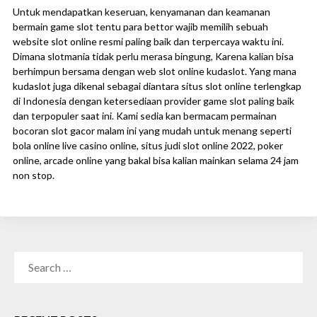
Untuk mendapatkan keseruan, kenyamanan dan keamanan
bermain game slot tentu para bettor wajib memilih sebuah
website slot online resmi paling baik dan terpercaya waktu ini.
Dimana slotmania tidak perlu merasa bingung, Karena kalian bisa
berhimpun bersama dengan web slot online kudaslot. Yang mana
kudaslot juga dikenal sebagai diantara situs slot online terlengkap
di Indonesia dengan ketersediaan provider game slot paling baik
dan terpopuler saat ini. Kami sedia kan bermacam permainan
bocoran slot gacor malam ini yang mudah untuk menang seperti
bola online live casino online, situs judi slot online 2022, poker
online, arcade online yang bakal bisa kalian mainkan selama 24 jam
non stop.
SEARCH
FOR: