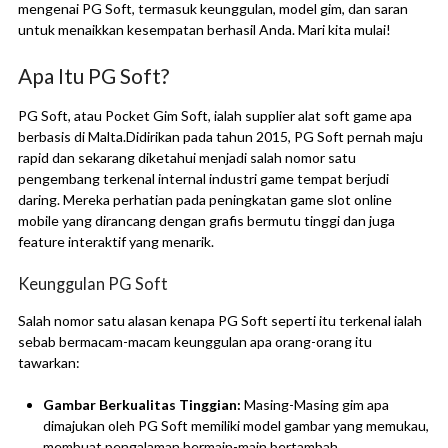
mengenai PG Soft, termasuk keunggulan, model gim, dan saran
untuk menaikkan kesempatan berhasil Anda. Mari kita mulai!
Apa Itu PG Soft?
PG Soft, atau Pocket Gim Soft, ialah supplier alat soft game apa
berbasis di Malta.Didirikan pada tahun 2015, PG Soft pernah maju
rapid dan sekarang diketahui menjadi salah nomor satu
pengembang terkenal internal industri game tempat berjudi
daring. Mereka perhatian pada peningkatan game slot online
mobile yang dirancang dengan grafis bermutu tinggi dan juga
feature interaktif yang menarik.
Keunggulan PG Soft
Salah nomor satu alasan kenapa PG Soft seperti itu terkenal ialah
sebab bermacam-macam keunggulan apa orang-orang itu
tawarkan:
Gambar Berkualitas Tinggian:
Masing-Masing gim apa
dimajukan oleh PG Soft memiliki model gambar yang memukau,
membuat pengalaman bermain-main bertambah