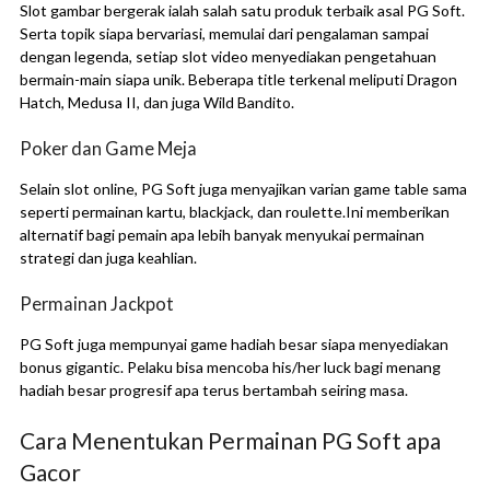
Slot gambar bergerak ialah salah satu produk terbaik asal PG Soft.
Serta topik siapa bervariasi, memulai dari pengalaman sampai
dengan legenda, setiap slot video menyediakan pengetahuan
bermain-main siapa unik. Beberapa title terkenal meliputi Dragon
Hatch, Medusa II, dan juga Wild Bandito.
Poker dan Game Meja
Selain slot online, PG Soft juga menyajikan varian game table sama
seperti permainan kartu, blackjack, dan roulette.Ini memberikan
alternatif bagi pemain apa lebih banyak menyukai permainan
strategi dan juga keahlian.
Permainan Jackpot
PG Soft juga mempunyai game hadiah besar siapa menyediakan
bonus gigantic. Pelaku bisa mencoba his/her luck bagi menang
hadiah besar progresif apa terus bertambah seiring masa.
Cara Menentukan Permainan PG Soft apa
Gacor