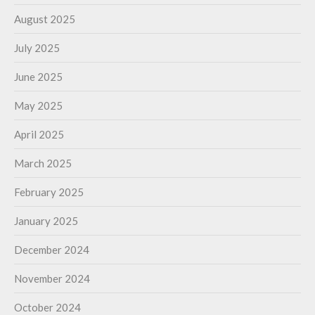
August 2025
July 2025
June 2025
May 2025
April 2025
March 2025
February 2025
January 2025
December 2024
November 2024
October 2024