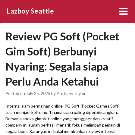
Skip
Lazboy Seattle
to
content
Review PG Soft (Pocket
Gim Soft) Berbunyi
Nyaring: Segala siapa
Perlu Anda Ketahui
Posted on
July 25, 2025
by
Anthony Taylor
Internal alam permainan online, PG Soft (Pocket Games Soft)
telah menjadi keliru no. 1 nama siapa paling diperbincangkan.
Bersama aneka gim slot online yang menggaet dan kreatif,
company ini sudah berhasil menarik fokus melimpah pemain di
segala bumi. Karangan ini bakal memberikan review intensif