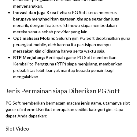
menyenangkan.
Inovasi dan juga Kreativitas:
PG Soft terus-menerus
berupaya menghadirkan gagasan gim apa segar dan juga
menarik, dengan features istimewa siapa membedakan
mereka semua sebab provider yang lain.
Optimalisasi Mobile:
Seluruh gim PG Soft dioptimalkan guna
perangkat mobile, oleh karena itu partisipan mampu
merasakan gim di dimana hanya serta waktu saja.
RTP Menjulang:
Berlimpah game PG Soft memberikan
Kembali to Pengguna (RTP) siapa menjulang, memberikan
probabilitas lebih banyak mantap kepada pemain bagi
mengalahkan.
Jenis Permainan siapa Diberikan PG Soft
PG Soft memberikan bermacam-macam jenis game, utamanya slot
gacor di internet.Berikut merupakan sedikit kategori gim siapa
dapat Anda dapatkan:
Slot Video