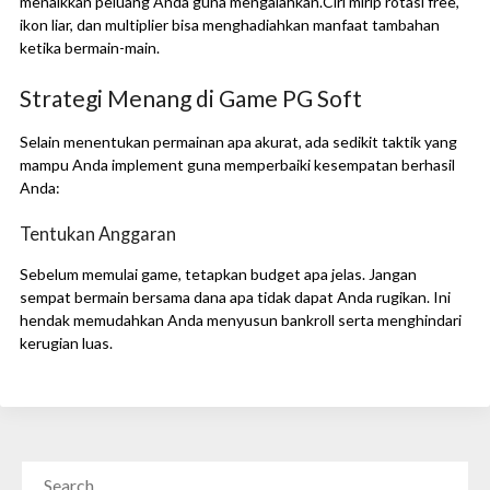
menaikkan peluang Anda guna mengalahkan.Ciri mirip rotasi free,
ikon liar, dan multiplier bisa menghadiahkan manfaat tambahan
ketika bermain-main.
Strategi Menang di Game PG Soft
Selain menentukan permainan apa akurat, ada sedikit taktik yang
mampu Anda implement guna memperbaiki kesempatan berhasil
Anda:
Tentukan Anggaran
Sebelum memulai game, tetapkan budget apa jelas. Jangan
sempat bermain bersama dana apa tidak dapat Anda rugikan. Ini
hendak memudahkan Anda menyusun bankroll serta menghindari
kerugian luas.
SEARCH