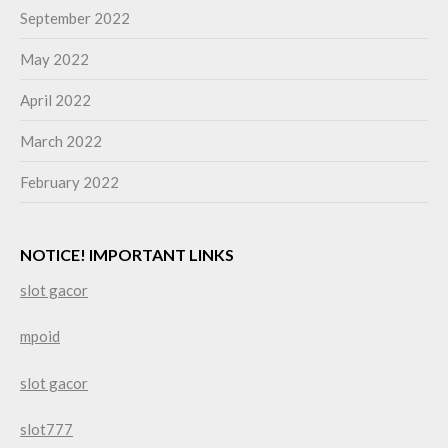
September 2022
May 2022
April 2022
March 2022
February 2022
NOTICE! IMPORTANT LINKS
slot gacor
mpoid
slot gacor
slot777