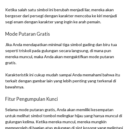
Ketika salah satu simbol ini berubah menjadi liar, mereka akan
bergeser dari persegi dengan karakter mencoba ke kiri menjadi
segi enam dengan karakter yang ingin ke arah pemain.
Mode Putaran Gratis
Jika Anda mendapatkan minimal tiga simbol gading dan biru tua
seperti triskoli pada gulungan secara langsung, di mana pun
mereka muncul, maka Anda akan mengaktifkan mode putaran
gratis.
Karakteristik ini cukup mudah sampai Anda memahami bahwa itu
terkait dengan gambar lain yang lebih penting yang terkenal di
bawahnya.
Fitur Pengumpulan Kunci
Selama mode putaran gratis, Anda akan memiliki kesempatan
untuk melihat simbol tombol melingkar hijau yang hanya muncul di
gulungan kelima. Ketika mereka muncul, mereka mungkin
memperoleh di bagian atas gulungan di slot kosong yang melintasi