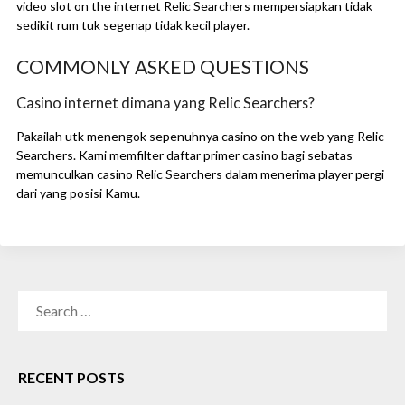
video slot on the internet Relic Searchers mempersiapkan tidak
sedikit rum tuk segenap tidak kecil player.
COMMONLY ASKED QUESTIONS
Casino internet dimana yang Relic Searchers?
Pakailah utk menengok sepenuhnya casino on the web yang Relic
Searchers. Kami memfilter daftar primer casino bagi sebatas
memunculkan casino Relic Searchers dalam menerima player pergi
dari yang posisi Kamu.
SEARCH
FOR:
RECENT POSTS