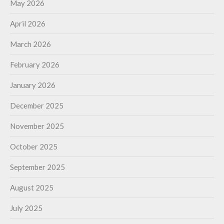
May 2026
April 2026
March 2026
February 2026
January 2026
December 2025
November 2025
October 2025
September 2025
August 2025
July 2025