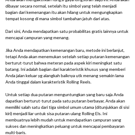
dibayar secara normal, setelah itu simbol yang telah menjadi
bagian dari kemenangan itu akan hilang untuk mengungkapkan
tempat kosong di mana simbol tambahan jatuh dari atas.
Dari sini, Anda mendapatkan satu probabilitas gratis lainnya untuk
mencapai campuran yang menang.
Jika Anda mendapatkan kemenangan baru, metode ini berlanjut,
tetapi Anda akan menemukan setelah setiap putaran kemenangan
berturut-turut bahwa meteran pada aspek kiri meningkat satu
batang. Ini adalah bagian dari karakteristik khusus yang memberi
Anda jalan keluar yg alangkah baiknya utk menang semakin lama
Anda tinggal dalam karakteristik Rolling Reels.
Untuk setiap dua putaran menguntungkan yang baru saja Anda
dapatkan berturut-turut pada satu putaran berbayar, Anda akan
memiliki salah satu dari tiga simbol umum utama (ditunjukkan di sisi
kiri) menjadi liar untuk sisa putaran ulang Rolling Els. Ini
membuatnya lebih mudah untuk mendapatkan campuran yang
sukses dan meningkatkan peluang untuk mencapai pembayaran
multi-baris.