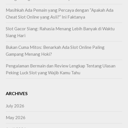
Masihkah Ada Pemain yang Percaya dengan “Apakah Ada
Cheat Slot Online yang Asli?” Ini Faktanya
Slot Gacor Siang: Rahasia Menang Lebih Banyak di Waktu
Siang Hari
Bukan Cuma Mitos: Benarkah Ada Slot Online Paling
Gampang Menang Hoki?
Pengalaman Bermain dan Review Lengkap Tentang Ulasan
Peking Luck Slot yang Wajib Kamu Tahu
ARCHIVES
July 2026
May 2026