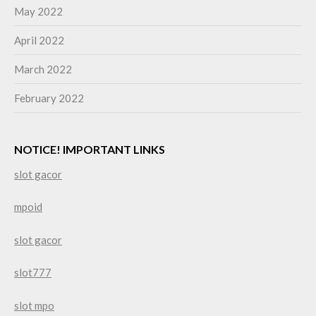
May 2022
April 2022
March 2022
February 2022
NOTICE! IMPORTANT LINKS
slot gacor
mpoid
slot gacor
slot777
slot mpo