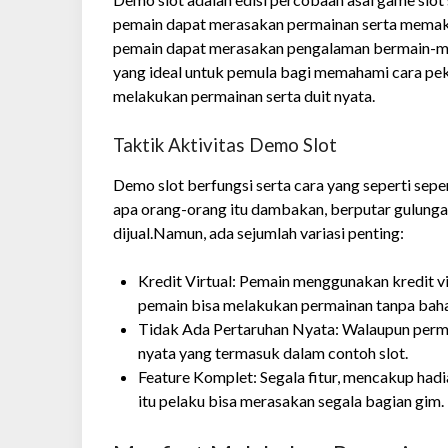
pemain dapat merasakan permainan serta memakai p
pemain dapat merasakan pengalaman bermain-main
yang ideal untuk pemula bagi memahami cara pe
melakukan permainan serta duit nyata.
Taktik Aktivitas Demo Slot
Demo slot berfungsi serta cara yang seperti sep
apa orang-orang itu dambakan, berputar gulungan
dijual.Namun, ada sejumlah variasi penting:
Kredit Virtual: Pemain menggunakan kredit vir
pemain bisa melakukan permainan tanpa bah
Tidak Ada Pertaruhan Nyata: Walaupun permai
nyata yang termasuk dalam contoh slot.
Feature Komplet: Segala fitur, mencakup hadi
itu pelaku bisa merasakan segala bagian gim.