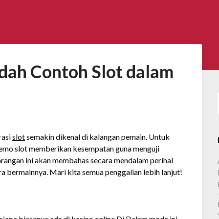
edah Contoh Slot dalam
rasi
slot
semakin dikenal di kalangan pemain. Untuk
 demo slot memberikan kesempatan guna menguji
arangan ini akan membahas secara mendalam perihal
ra bermainnya. Mari kita semua penggalian lebih lanjut!
siapa biasanya ada di kasino online.Di Dalam mode ini,