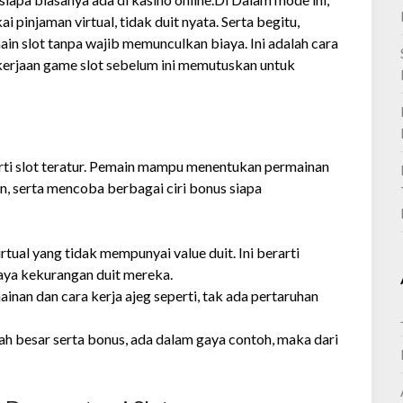
injaman virtual, tidak duit nyata. Serta begitu,
 slot tanpa wajib memunculkan biaya. Ini adalah cara
kerjaan game slot sebelum ini memutuskan untuk
erti slot teratur. Pemain mampu menentukan permainan
, serta mencoba berbagai ciri bonus siapa
tual yang tidak mempunyai value duit. Ini berarti
aya kekurangan duit mereka.
nan dan cara kerja ajeg seperti, tak ada pertaruhan
ah besar serta bonus, ada dalam gaya contoh, maka dari