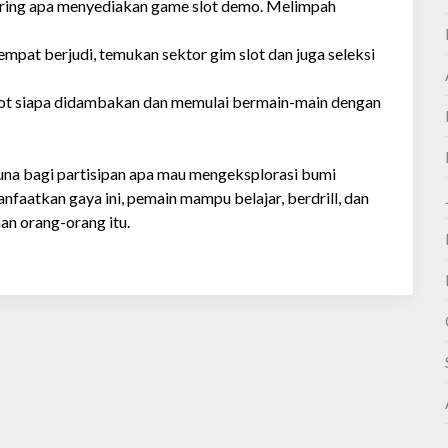
daring apa menyediakan game slot demo. Melimpah
mpat berjudi, temukan sektor gim slot dan juga seleksi
lot siapa didambakan dan memulai bermain-main dengan
na bagi partisipan apa mau mengeksplorasi bumi
nfaatkan gaya ini, pemain mampu belajar, berdrill, dan
han orang-orang itu.