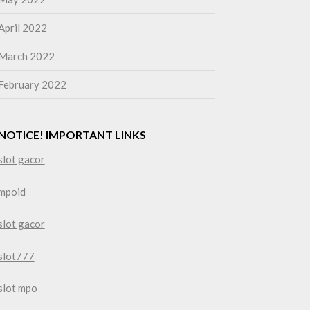
April 2022
March 2022
February 2022
NOTICE! IMPORTANT LINKS
slot gacor
mpoid
slot gacor
slot777
slot mpo