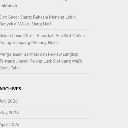
Faktanya
Slot Gacor Siang: Rahasia Menang Lebih
Banyak di Waktu Siang Hari
Bukan Cuma Mitos: Benarkah Ada Slot Online
Paling Gampang Menang Hoki?
Pengalaman Bermain dan Review Lengkap
Tentang Ulasan Peking Luck Slot yang Wajib
Kamu Tahu
ARCHIVES
July 2026
May 2026
April 2026