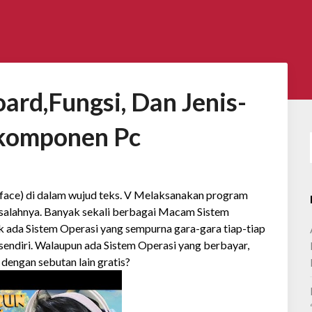
ard,Fungsi, Dan Jenis-
komponen Pc
face) di dalam wujud teks. V Melaksanakan program
alahnya. Banyak sekali berbagai Macam Sistem
 ada Sistem Operasi yang sempurna gara-gara tiap-tiap
sendiri. Walaupun ada Sistem Operasi yang berbayar,
dengan sebutan lain gratis?