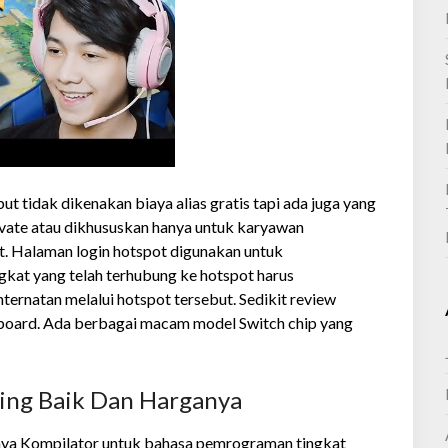
t tidak dikenakan biaya alias gratis tapi ada juga yang
ivate atau dikhususkan hanya untuk karyawan
t. Halaman login hotspot digunakan untuk
gkat yang telah terhubung ke hotspot harus
ernatan melalui hotspot tersebut. Sedikit review
erboard. Ada berbagai macam model Switch chip yang
ing Baik Dan Harganya
ya Kompilator untuk bahasa pemrograman tingkat