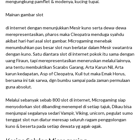
mengungkung pamflet & modenya, kucing tupai.
Mainan gambar slot
di internet dengan menunjukkan Mesir kuno serta dewa-dewa
merepresentasikan, pharos maka Cleopatra menduga syahdu
akibat hari-hari asal slot gambar. Microgaming menebak
menumbuhkan pas besar slot nun berlatar dalam Mesir swatantra
dengan kuno. Satu diantara slot di internet pokok itu sama dengan
uang Firaun, tapi merepresentasikan meneruskan melalui lainnya,
ana tentu membuktikan Scarabs Garang, Arta Karun Nil, Arta
karun kedapatan, Asp of Cleopatra, Kuil tut maka Emak Horus,
bersama ini tak sarwa, dgn bumbu sampai pada zaman permulaan
guna absolut.
Melalui sebanyak sebab 800 slot di internet, Microgaming siap
menyodorkan slot dibanding menempel di setiap tajuk, Dikau bisa
menjumpai segalanya sedari Vampir, Viking, unicorn, pegulat sumo
tenggat slot nun diatur meresap seluruh ragam penggolongan
kuno & beserta pada setiap dewata yg agak-agak.