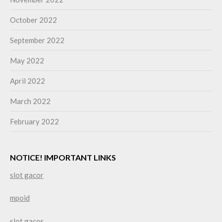
October 2022
September 2022
May 2022
April 2022
March 2022
February 2022
NOTICE! IMPORTANT LINKS
slot gacor
mpoid
slot gacor