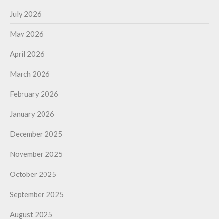
July 2026
May 2026
April 2026
March 2026
February 2026
January 2026
December 2025
November 2025
October 2025
September 2025
August 2025