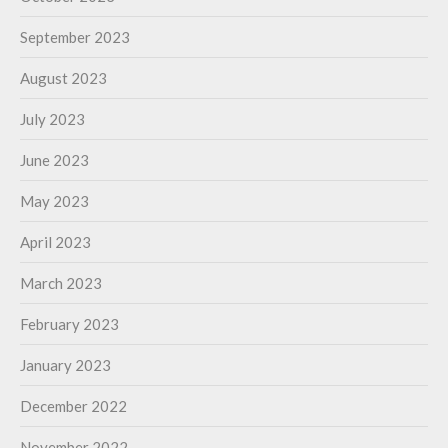
September 2023
August 2023
July 2023
June 2023
May 2023
April 2023
March 2023
February 2023
January 2023
December 2022
November 2022