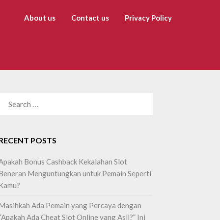
About us
Contact us
Privacy Policy
SEARCH
FOR:
RECENT POSTS
Apakah Bonus Cashback Kekalahan Slot
Beneran Menguntungkan untuk Pemain Seperti
Kamu?
Masihkah Ada Pemain yang Percaya dengan
“Apakah Ada Cheat Slot Online yang Asli?” Ini