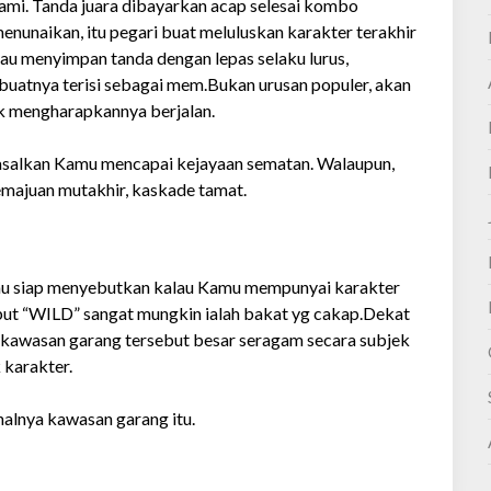
i. Tanda juara dibayarkan acap selesai kombo
enunaikan, itu pegari buat meluluskan karakter terakhir
au menyimpan tanda dengan lepas selaku lurus,
buatnya terisi sebagai mem.Bukan urusan populer, akan
ak mengharapkannya berjalan.
 asalkan Kamu mencapai kejayaan sematan. Walaupun,
majuan mutakhir, kaskade tamat.
 siap menyebutkan kalau Kamu mempunyai karakter
ebut “WILD” sangat mungkin ialah bakat yg cakap.Dekat
awasan garang tersebut besar seragam secara subjek
 karakter.
halnya kawasan garang itu.