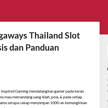
aways Thailand Slot
sis dan Panduan
a Inspired Gaming mendatangkan gamer pada keran
u mau memandang uang lelah, pola, & pada setiap
, Kamu serupa cakap menyimpan 1000-an kemungkinan