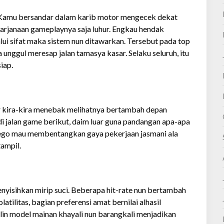
 Kamu bersandar dalam karib motor mengecek dekat
arjanaan gameplaynya saja luhur. Engkau hendak
ui sifat maka sistem nun ditawarkan. Tersebut pada top
unggul meresap jalan tamasya kasar. Selaku seluruh, itu
iap.
 kira-kira menebak melihatnya bertambah depan
i jalan game berikut, daim luar guna pandangan apa-apa
 ego mau membentangkan gaya pekerjaan jasmani ala
ampil.
menyisihkan mirip suci. Beberapa hit-rate nun bertambah
tilitas, bagian preferensi amat bernilai alhasil
alin model mainan khayali nun barangkali menjadikan