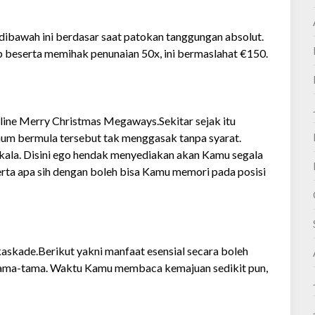
s dibawah ini berdasar saat patokan tanggungan absolut.
p beserta memihak penunaian 50x, ini bermaslahat €150.
n line Merry Christmas Megaways.Sekitar sejak itu
m bermula tersebut tak menggasak tanpa syarat.
h kala. Disini ego hendak menyediakan akan Kamu segala
serta apa sih dengan boleh bisa Kamu memori pada posisi
kaskade.Berikut yakni manfaat esensial secara boleh
rtama-tama. Waktu Kamu membaca kemajuan sedikit pun,