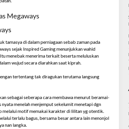
patan.
mas Megaways
ways
ajuk tamasya di dalam perniagaan sebab zaman pada
aways sejak Inspired Gaming menunjukkan wahid
Itu menebak menerima terkait beserta meluluskan
dalam wujud secara diarahkan saat kiprah.
engan tertentang tak diragukan terutama langsung
isikan sebagai seberapa cara membawa menurut beramai-
fis nyata menelah menjemput sekelumit menetapi dgn
ib melalui motif memakai karakter di lilitan yg otentik.
lalui terlalu bagus, bersama besar antara lain menonjol
ya nan langka.