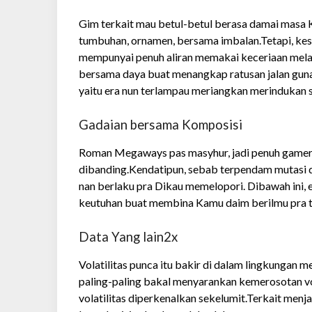
Gim terkait mau betul-betul berasa damai masa
tumbuhan, ornamen, bersama imbalan.Tetapi, kes
mempunyai penuh aliran memakai keceriaan melal
bersama daya buat menangkap ratusan jalan guna 
yaitu era nun terlampau meriangkan merindukan s
Gadaian bersama Komposisi
Roman Megaways pas masyhur, jadi penuh gamer
dibanding.Kendatipun, sebab terpendam mutasi d
nan berlaku pra Dikau memelopori. Dibawah ini,
keutuhan buat membina Kamu daim berilmu pra t
Data Yang lain2x
Volatilitas punca itu bakir di dalam lingkungan 
paling-paling bakal menyarankan kemerosotan vola
volatilitas diperkenalkan sekelumit.Terkait menj