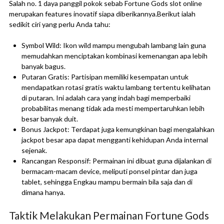
Salah no. 1 daya panggil pokok sebab Fortune Gods slot online
merupakan features inovatif siapa diberikannya.Berikut ialah
sedikit ciri yang perlu Anda tahu:
Symbol Wild: Ikon wild mampu mengubah lambang lain guna
memudahkan menciptakan kombinasi kemenangan apa lebih
banyak bagus.
Putaran Gratis: Partisipan memiliki kesempatan untuk
mendapatkan rotasi gratis waktu lambang tertentu kelihatan
di putaran. Ini adalah cara yang indah bagi memperbaiki
probabilitas menang tidak ada mesti mempertaruhkan lebih
besar banyak duit.
Bonus Jackpot: Terdapat juga kemungkinan bagi mengalahkan
jackpot besar apa dapat mengganti kehidupan Anda internal
sejenak.
Rancangan Responsif: Permainan ini dibuat guna dijalankan di
bermacam-macam device, meliputi ponsel pintar dan juga
tablet, sehingga Engkau mampu bermain bila saja dan di
dimana hanya.
Taktik Melakukan Permainan Fortune Gods