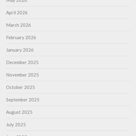
April 2026
March 2026
February 2026
January 2026
December 2025
November 2025
October 2025
September 2025
August 2025
July 2025