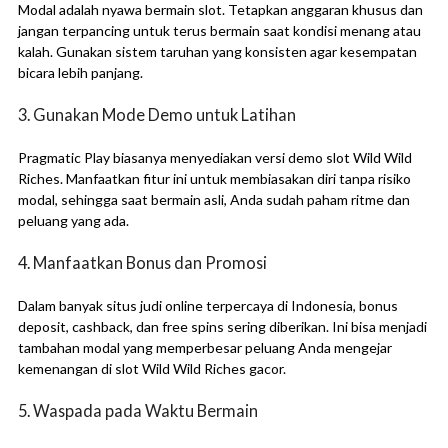
Modal adalah nyawa bermain slot. Tetapkan anggaran khusus dan
jangan terpancing untuk terus bermain saat kondisi menang atau
kalah. Gunakan sistem taruhan yang konsisten agar kesempatan
bicara lebih panjang.
3. Gunakan Mode Demo untuk Latihan
Pragmatic Play biasanya menyediakan versi demo slot Wild Wild
Riches. Manfaatkan fitur ini untuk membiasakan diri tanpa risiko
modal, sehingga saat bermain asli, Anda sudah paham ritme dan
peluang yang ada.
4. Manfaatkan Bonus dan Promosi
Dalam banyak situs judi online terpercaya di Indonesia, bonus
deposit, cashback, dan free spins sering diberikan. Ini bisa menjadi
tambahan modal yang memperbesar peluang Anda mengejar
kemenangan di slot Wild Wild Riches gacor.
5. Waspada pada Waktu Bermain