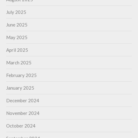
July 2025
June 2025
May 2025
April 2025
March 2025
February 2025
January 2025
December 2024
November 2024
October 2024