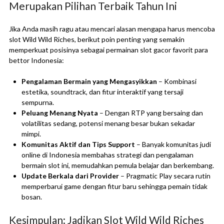
Merupakan Pilihan Terbaik Tahun Ini
Jika Anda masih ragu atau mencari alasan mengapa harus mencoba
slot Wild Wild Riches, berikut poin penting yang semakin
memperkuat posisinya sebagai permainan slot gacor favorit para
bettor Indonesia:
Pengalaman Bermain yang Mengasyikkan
– Kombinasi
estetika, soundtrack, dan fitur interaktif yang tersaji
sempurna.
Peluang Menang Nyata
– Dengan RTP yang bersaing dan
volatilitas sedang, potensi menang besar bukan sekadar
mimpi.
Komunitas Aktif dan Tips Support
– Banyak komunitas judi
online di Indonesia membahas strategi dan pengalaman
bermain slot ini, memudahkan pemula belajar dan berkembang.
Update Berkala dari Provider
– Pragmatic Play secara rutin
memperbarui game dengan fitur baru sehingga pemain tidak
bosan.
Kesimpulan: Jadikan Slot Wild Wild Riches