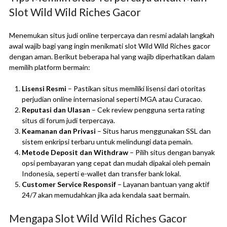
Slot Wild Wild Riches Gacor
Menemukan situs judi online terpercaya dan resmi adalah langkah
awal wajib bagi yang ingin menikmati slot Wild Wild Riches gacor
dengan aman. Berikut beberapa hal yang wajib diperhatikan dalam
memilih platform bermain:
Lisensi Resmi
– Pastikan situs memiliki lisensi dari otoritas
perjudian online internasional seperti MGA atau Curacao.
Reputasi dan Ulasan
– Cek review pengguna serta rating
situs di forum judi terpercaya.
Keamanan dan Privasi
– Situs harus menggunakan SSL dan
sistem enkripsi terbaru untuk melindungi data pemain.
Metode Deposit dan Withdraw
– Pilih situs dengan banyak
opsi pembayaran yang cepat dan mudah dipakai oleh pemain
Indonesia, seperti e-wallet dan transfer bank lokal.
Customer Service Responsif
– Layanan bantuan yang aktif
24/7 akan memudahkan jika ada kendala saat bermain.
Mengapa Slot Wild Wild Riches Gacor