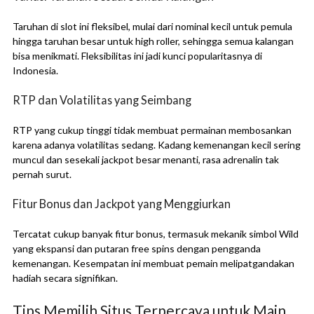
Taruhan di slot ini fleksibel, mulai dari nominal kecil untuk pemula
hingga taruhan besar untuk high roller, sehingga semua kalangan
bisa menikmati. Fleksibilitas ini jadi kunci popularitasnya di
Indonesia.
RTP dan Volatilitas yang Seimbang
RTP yang cukup tinggi tidak membuat permainan membosankan
karena adanya volatilitas sedang. Kadang kemenangan kecil sering
muncul dan sesekali jackpot besar menanti, rasa adrenalin tak
pernah surut.
Fitur Bonus dan Jackpot yang Menggiurkan
Tercatat cukup banyak fitur bonus, termasuk mekanik simbol Wild
yang ekspansi dan putaran free spins dengan pengganda
kemenangan. Kesempatan ini membuat pemain melipatgandakan
hadiah secara signifikan.
Tips Memilih Situs Terpercaya untuk Main