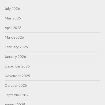
July 2026
May 2026
April 2026
March 2026
February 2026
January 2026
December 2025
November 2025
October 2025
September 2025
August 2025