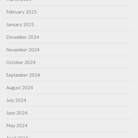
February 2025
January 2025
December 2024
November 2024
October 2024
September 2024
August 2024
July 2024
June 2024
May 2024
April 2024