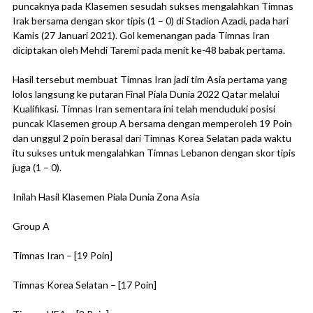
puncaknya pada Klasemen sesudah sukses mengalahkan Timnas
Irak bersama dengan skor tipis (1 – 0) di Stadion Azadi, pada hari
Kamis (27 Januari 2021). Gol kemenangan pada Timnas Iran
diciptakan oleh Mehdi Taremi pada menit ke-48 babak pertama.
Hasil tersebut membuat Timnas Iran jadi tim Asia pertama yang
lolos langsung ke putaran Final Piala Dunia 2022 Qatar melalui
Kualifikasi. Timnas Iran sementara ini telah menduduki posisi
puncak Klasemen group A bersama dengan memperoleh 19 Poin
dan unggul 2 poin berasal dari Timnas Korea Selatan pada waktu
itu sukses untuk mengalahkan Timnas Lebanon dengan skor tipis
juga (1 – 0).
Inilah Hasil Klasemen Piala Dunia Zona Asia
Group A
Timnas Iran – [19 Poin]
Timnas Korea Selatan – [17 Poin]