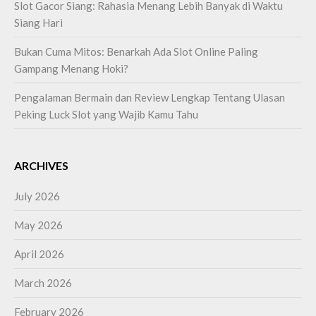
Slot Gacor Siang: Rahasia Menang Lebih Banyak di Waktu
Siang Hari
Bukan Cuma Mitos: Benarkah Ada Slot Online Paling
Gampang Menang Hoki?
Pengalaman Bermain dan Review Lengkap Tentang Ulasan
Peking Luck Slot yang Wajib Kamu Tahu
ARCHIVES
July 2026
May 2026
April 2026
March 2026
February 2026