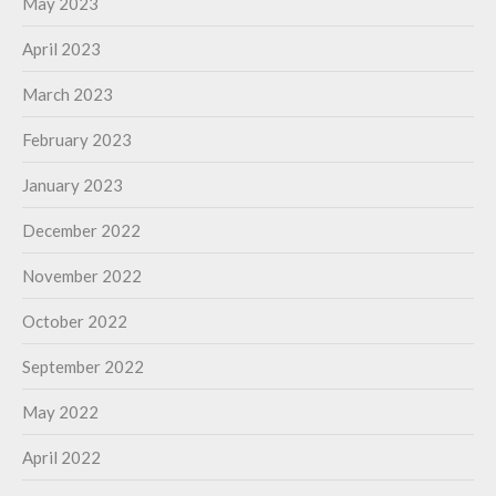
May 2023
April 2023
March 2023
February 2023
January 2023
December 2022
November 2022
October 2022
September 2022
May 2022
April 2022