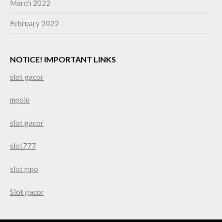
March 2022
February 2022
NOTICE! IMPORTANT LINKS
slot gacor
mpoid
slot gacor
slot777
slot mpo
Slot gacor