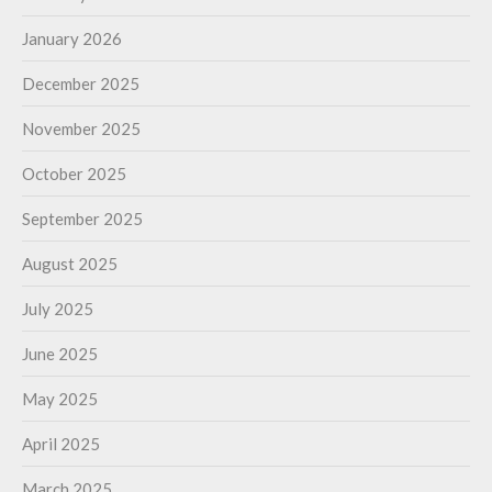
January 2026
December 2025
November 2025
October 2025
September 2025
August 2025
July 2025
June 2025
May 2025
April 2025
March 2025