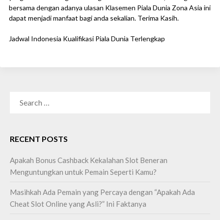
bersama dengan adanya ulasan Klasemen Piala Dunia Zona Asia ini
dapat menjadi manfaat bagi anda sekalian. Terima Kasih.
Jadwal Indonesia Kualifikasi Piala Dunia Terlengkap
SEARCH
FOR:
RECENT POSTS
Apakah Bonus Cashback Kekalahan Slot Beneran
Menguntungkan untuk Pemain Seperti Kamu?
Masihkah Ada Pemain yang Percaya dengan “Apakah Ada
Cheat Slot Online yang Asli?” Ini Faktanya