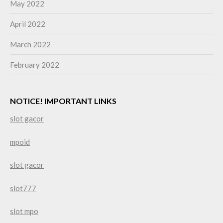
May 2022
April 2022
March 2022
February 2022
NOTICE! IMPORTANT LINKS
slot gacor
mpoid
slot gacor
slot777
slot mpo