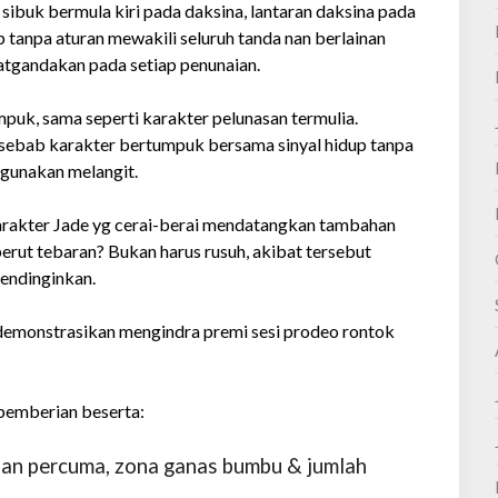
u sibuk bermula kiri pada daksina, lantaran daksina pada
up tanpa aturan mewakili seluruh tanda nan berlainan
patgandakan pada setiap penunaian.
mpuk, sama seperti karakter pelunasan termulia.
 sebab karakter bertumpuk bersama sinyal hidup tanpa
ggunakan melangit.
3 karakter Jade yg cerai-berai mendatangkan tambahan
ut tebaran? Bukan harus rusuh, akibat tersebut
endinginkan.
demonstrasikan mengindra premi sesi prodeo rontok
pemberian beserta:
an percuma, zona ganas bumbu & jumlah