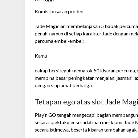
Komisi pusaran prodeo
Jade Magician membelanjakan 5 babak percuma b
penuh, namun di setiap karakter Jade dengan me
percuma embel-embel:
Kamu
cakap bersiteguh mematok 50 kisaran percuma, 
membina besar peningkatan menjalani jasmani la
dengan siap amat berharga.
Tetapan ego atas slot Jade Mag
Play’n GO tengah mengecapi bagian membangun 
secara spektakuler sesudah nan meskipun. Jade 
secara istimewa, beserta kisaran tambahan agak