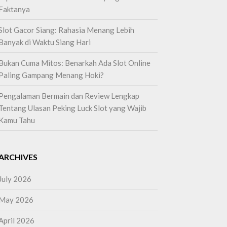
Faktanya
Slot Gacor Siang: Rahasia Menang Lebih
Banyak di Waktu Siang Hari
Bukan Cuma Mitos: Benarkah Ada Slot Online
Paling Gampang Menang Hoki?
Pengalaman Bermain dan Review Lengkap
Tentang Ulasan Peking Luck Slot yang Wajib
Kamu Tahu
ARCHIVES
July 2026
May 2026
April 2026