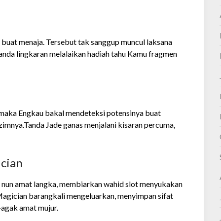
uat menaja. Tersebut tak sanggup muncul laksana
landa lingkaran melalaikan hadiah tahu Kamu fragmen
maka Engkau bakal mendeteksi potensinya buat
zimnya.Tanda Jade ganas menjalani kisaran percuma,
ician
nun amat langka, membiarkan wahid slot menyukakan
Magician barangkali mengeluarkan, menyimpan sifat
-agak amat mujur.