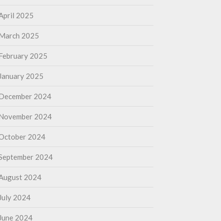
April 2025
March 2025
February 2025
January 2025
December 2024
November 2024
October 2024
September 2024
August 2024
July 2024
June 2024