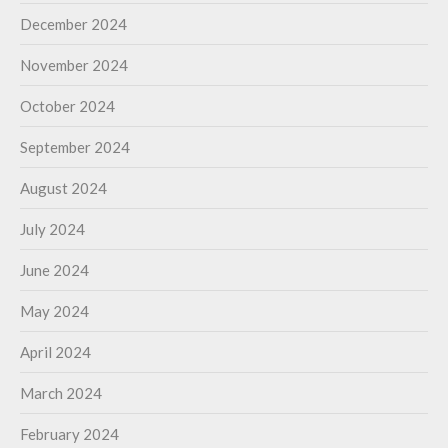
December 2024
November 2024
October 2024
September 2024
August 2024
July 2024
June 2024
May 2024
April 2024
March 2024
February 2024