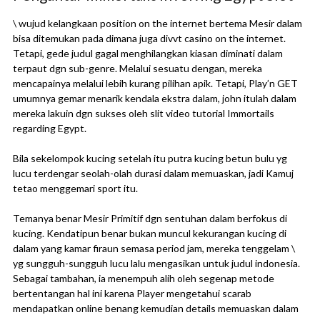
\ wujud kelangkaan position on the internet bertema Mesir dalam
bisa ditemukan pada dimana juga divvt casino on the internet.
Tetapi, gede judul gagal menghilangkan kiasan diminati dalam
terpaut dgn sub-genre. Melalui sesuatu dengan, mereka
mencapainya melalui lebih kurang pilihan apik. Tetapi, Play’n GET
umumnya gemar menarik kendala ekstra dalam, john itulah dalam
mereka lakuin dgn sukses oleh slit video tutorial Immortails
regarding Egypt.
Bila sekelompok kucing setelah itu putra kucing betun bulu yg
lucu terdengar seolah-olah durasi dalam memuaskan, jadi Kamuj
tetao menggemari sport itu.
Temanya benar Mesir Primitif dgn sentuhan dalam berfokus di
kucing. Kendatipun benar bukan muncul kekurangan kucing di
dalam yang kamar firaun semasa period jam, mereka tenggelam \
yg sungguh-sungguh lucu lalu mengasikan untuk judul indonesia.
Sebagai tambahan, ia menempuh alih oleh segenap metode
bertentangan hal ini karena Player mengetahui scarab
mendapatkan online benang kemudian details memuaskan dalam