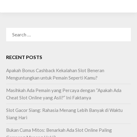
SEARCH
FOR:
RECENT POSTS
Apakah Bonus Cashback Kekalahan Slot Beneran
Menguntungkan untuk Pemain Seperti Kamu?
Masihkah Ada Pemain yang Percaya dengan “Apakah Ada
Cheat Slot Online yang Asli?” Ini Faktanya
Slot Gacor Siang: Rahasia Menang Lebih Banyak di Waktu
Siang Hari
Bukan Cuma Mitos: Benarkah Ada Slot Online Paling