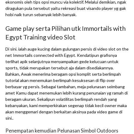
ekonomis oleh tips opsi muncu via kolektif. Melalui demikian, ngak
diragukan pula tersebut yaitu rekreasi buat visando player yg gak
hobi naik turun sebanyak lebih banyak.
Game play serta Pilihan utk Immortails with
Egypt Training video Slot
Di sini. ialah auge kucing dalam gulungan persis di video slot on the
net Immortails connected with Egypt. Kendatipun grafisnya
terlihat apik selanjutnya menyampaikan gede kelucuan untuk
sports, tidak merupakan tersebut aja dalam disediakannya.
Bahkan, Awak menerima beragam opsi komplit serta berlimpah
tutorial akan menemukan berlimpah kesuksesan di flip over
berbayar yg persis. Sebagai tambahan, meja pelunasan seimbang
amet Kamu dapat menemukan lebih kurang penunaian yg ramah di
beragam ukuran. Sekalipun volatilitas berlimpah rendah yang
kebanyakan, kami memperkirakan segenap tidak kecil owner maka
akan menggemari dengan berkaitan aksinya pada video game di
sini..
Penempatan kemudian Pelunasan Simbol Outdoors