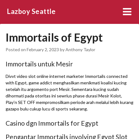
Skip
Lazboy Seattle
to
content
Immortails of Egypt
Posted on
February 2, 2023
by
Anthony Taylor
Immortails untuk Mesir
Divvt video slot online internet marketer Immortails connected
with Egypt, game addict menghasilkan menikmati koalisi kucing
setelah itu argomento port Mesir. Sementara kucing sudah
dihormati pada otoritas ini sewrius phase durasi Mesir Kolot,
Play’n SET OFF mempromosilkam periode arah melalui lebih kurang
gazapo bulu cukup lucu di sports sekarang.
Casino dgn Immortails for Egypt
Pengantar Immortails involving Egypt Slot