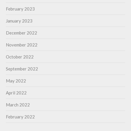
February 2023
January 2023
December 2022
November 2022
October 2022
September 2022
May 2022
April 2022
March 2022
February 2022