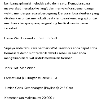
kembang api mulai meledak satu demi satu. Kemudian para
masyarakat menatap ke langit dan menyaksikan pemandangan
waktu mendengar suara berdegung. Dengan ribuan lentera yang
dikeluarkan untuk mengikuti pesta lentusan kembang api untuk
membawa harapan para pengunjung festival musim panas
tersebut.
Demo Wild Fireworks – Slot PG Soft
Supaya anda tahu cara bermain Wild Fireworks anda dapat coba
bermain di demo slot terlebih dahulu sebelum saat anda
mengeluarkan duwit untuk melakukan taruhan.
Jenis Slot: Slot Video
Format Slot (Gulungan x Baris): 5—3
Jumlah Garis Kemenangan (Paylines): 243 Cara
Kemenangan Maksimum: 20.000 x