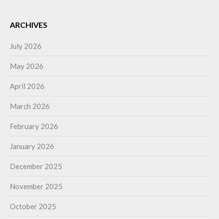
ARCHIVES
July 2026
May 2026
April 2026
March 2026
February 2026
January 2026
December 2025
November 2025
October 2025