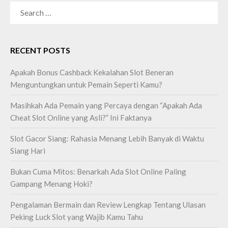
SEARCH
FOR:
RECENT POSTS
Apakah Bonus Cashback Kekalahan Slot Beneran
Menguntungkan untuk Pemain Seperti Kamu?
Masihkah Ada Pemain yang Percaya dengan “Apakah Ada
Cheat Slot Online yang Asli?” Ini Faktanya
Slot Gacor Siang: Rahasia Menang Lebih Banyak di Waktu
Siang Hari
Bukan Cuma Mitos: Benarkah Ada Slot Online Paling
Gampang Menang Hoki?
Pengalaman Bermain dan Review Lengkap Tentang Ulasan
Peking Luck Slot yang Wajib Kamu Tahu