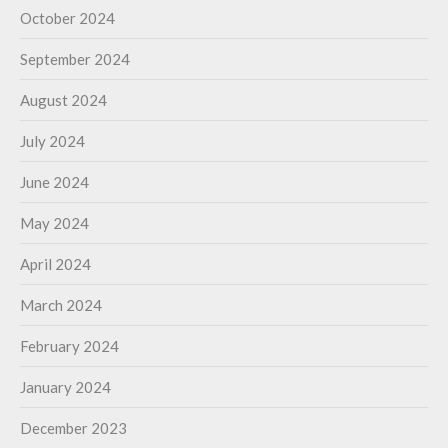
October 2024
September 2024
August 2024
July 2024
June 2024
May 2024
April 2024
March 2024
February 2024
January 2024
December 2023