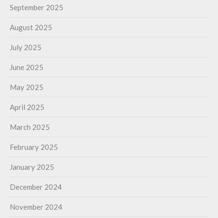
September 2025
August 2025
July 2025
June 2025
May 2025
April 2025
March 2025
February 2025
January 2025
December 2024
November 2024