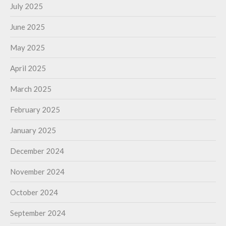
July 2025
June 2025
May 2025
April 2025
March 2025
February 2025
January 2025
December 2024
November 2024
October 2024
September 2024