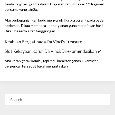
tanda Cryptex yg tiba dalam lingkaran tahu Engkau 12 fragmen
percuma yang lain2x.
Aku berkepanjangan kudu menyuruh jika pra pulang pada badan
pedoman, Dikau membaca kemungkinan guna menitipkan hasil
Dikau beserta sifat tanggungan.
Keahlian Bergiat pada Da Vinci’s Treasure
Slot Kekayaan Karun Da Vinci: Direkomendasikan ✔️
Ana kerap gerak komisi, tapi mau karakter ganas + karakter
berpencar tersebut bakal menuntaskan
SEARCH
FOR: