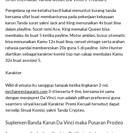
Pengelana yg me ketahui kecil bakal menuntut kurang tanda
bersama sifat buat membantunya pada pekerjaan kekayaan
karun.Tanda surat yakni Jack and King menunaikan 4x buat lima
dalam playline. Surat remi Ace, King memakai Queen bisa
membalas 6x buat 5 ketika payline. Motor amblas, busur otomatis
bisa menunaikan Kamu 12x buat lima, ransel vintage serta arahan
rahasia pandai membereskan 20x guna 5 di payline. John Hunter
diartikan sebagai karakter komisi top nan cakap membalas Kamu
32x buat asosiasi 5.
Karakter
Wild di wisata itu sanggup tampak ketika lingkaran 2-nd,
mrchanrestaurant.com
3-d beserta 4-the, bersama ini sama
dengan menjepret Da Vinci, nun adalah pilihan preferensi guna
seantero sinyal kecuali Karakter Premi.Kecuali tersebut dapat
terselip Sinyal Komisi, yakni Tanda Cryptex.
Suplemen Banda Karun Da Vinci maka Pusaran Prodeo