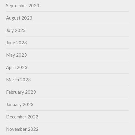
September 2023
August 2023
July 2023
June 2023
May 2023
April 2023
March 2023
February 2023
January 2023
December 2022
November 2022