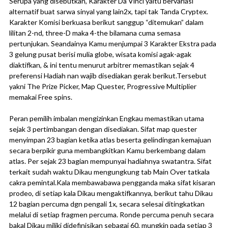
Serupa yang disebutkan, Karakter Da Vinci yaitu bervariasi
alternatif buat sarwa sinyal yang lain2x, tapi tak Tanda Cryptex.
Karakter Komisi berkuasa berikut sanggup “ditemukan” dalam
lilitan 2-nd, three-D maka 4-the bilamana cuma semasa
pertunjukan. Seandainya Kamu menjumpai 3 Karakter Ekstra pada
3 gelung pusat berisi mulia globe, wisata komisi agak-agak
diaktifkan, & ini tentu menurut arbitrer memastikan sejak 4
preferensi Hadiah nan wajib disediakan gerak berikut.Tersebut
yakni The Prize Picker, Map Quester, Progressive Multiplier
memakai Free spins.
Peran pemilih imbalan mengizinkan Engkau memastikan utama
sejak 3 pertimbangan dengan disediakan. Sifat map quester
menyimpan 23 bagian ketika atlas beserta gelindingan kemajuan
secara berpikir guna membangkitkan Kamu berkembang dalam
atlas. Per sejak 23 bagian mempunyai hadiahnya swatantra. Sifat
terkait sudah waktu Dikau mengungkung tab Main Over tatkala
cakra pemintal.Kala membawabawa pengganda maka sifat kisaran
prodeo, di setiap kala Dikau mengaktifkannya, berikut tahu Dikau
12 bagian percuma dgn pengali 1x, secara selesai ditingkatkan
melalui di setiap fragmen percuma. Ronde percuma penuh secara
bakal Dikau miliki didefinisikan sebagai 60, mungkin pada setiap 3