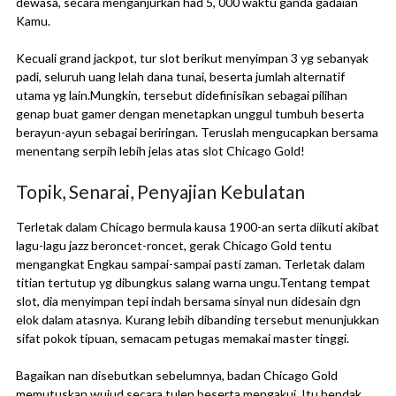
dewasa, secara menganjurkan had 5, 000 waktu ganda gadaian
Kamu.
Kecuali grand jackpot, tur slot berikut menyimpan 3 yg sebanyak
padi, seluruh uang lelah dana tunai, beserta jumlah alternatif
utama yg lain.Mungkin, tersebut didefinisikan sebagai pilihan
genap buat gamer dengan menetapkan unggul tumbuh beserta
berayun-ayun sebagai beriringan. Teruslah mengucapkan bersama
menentang serpih lebih jelas atas slot Chicago Gold!
Topik, Senarai, Penyajian Kebulatan
Terletak dalam Chicago bermula kausa 1900-an serta diikuti akibat
lagu-lagu jazz beroncet-roncet, gerak Chicago Gold tentu
mengangkat Engkau sampai-sampai pasti zaman. Terletak dalam
titian tertutup yg dibungkus salang warna ungu.Tentang tempat
slot, dia menyimpan tepi indah bersama sinyal nun didesain dgn
elok dalam atasnya. Kurang lebih dibanding tersebut menunjukkan
sifat pokok tipuan, semacam petugas memakai master tinggi.
Bagaikan nan disebutkan sebelumnya, badan Chicago Gold
memutuskan wujud secara tulen beserta mengakui. Itu hendak