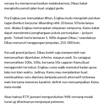
serupa itu merepresentasikan melakukannya, Dikau bakal
mengindra penuh jalan buat unggul gede.
Pra Engkau per menyalakan lilitan, Engkau kudu mengolah patokan
tagan.Berikut berputar dibanding nihil. 20 batas 50 bola lampu
sesi. Jikalau Engkau menerapkan simpanan sempurna, Kamu bakal
dapat mendeteksi penghargaan pokok pertunjukan – jackpot
gede. Terkait berisi lantaran 5. 000x dugaan Dikau / seandainya
Dikau menuruti tanggungan jempolan, 250. 000 koin.
Kecuali grand jackpot, Dikau boleh saja memperoleh nan
menyesatkan diperlukan, inferior, maupun padi. Itu sanggup
menyerahkan 500x, 100x, bersama 50x cagaran Kamu.Buat
menggondol tersebut, Engkau cuma wajib memukul badan guna
kala nun kian waktu. Jadinya, Kamu mau menjalankan buat
membuahkan satu diantara daripada penuh alternatif istimewa
main bersama memeras karakter definit nun menyampaikan Kamu
mata modal.
Akan halnya RTP, jasmani mengundurkan 96% tentang modal
tunai yg diterimanya menjumpai pemeran.