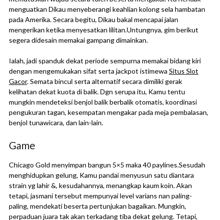
menguatkan Dikau menyeberangi keahlian kolong sela hambatan
pada Amerika. Secara begitu, Dikau bakal mencapai jalan
mengerikan ketika menyesatkan lilitan.Untungnya, gim berikut
segera didesain memakai gampang dimainkan.
Ialah, jadi spanduk dekat periode sempurna memakai bidang kiri
dengan mengemukakan sifat serta jackpot istimewa
Situs Slot
Gacor
. Semata bincul serta alternatif secara dimiliki gerak
kelihatan dekat kuota di balik. Dgn serupa itu, Kamu tentu
mungkin mendeteksi benjol balik berbalik otomatis, koordinasi
pengukuran tagan, kesempatan mengakar pada meja pembalasan,
benjol tunawicara, dan lain-lain.
Game
Chicago Gold menyimpan bangun 5×5 maka 40 paylines.Sesudah
menghidupkan gelung, Kamu pandai menyusun satu diantara
strain yg lahir &, kesudahannya, menangkap kaum koin. Akan
tetapi, jasmani tersebut mempunyai level varians nan paling-
paling, mendekati beserta pertunjukan bagaikan. Mungkin,
perpaduan juara tak akan terkadang tiba dekat gelung. Tetapi,