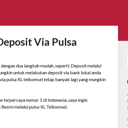
Deposit Via Pulsa
 dengan dua langkah mudah, seperti: Deposit melalui
ungkin untuk melakukan deposit via bank lokal anda
 via pulsa XL telkomsel tetap banyak lagi yang mungkin
ne terpercaya nomor 1 di Indonesia, saya ingin
G Resmi melalui pulsa XL Telkomsel.