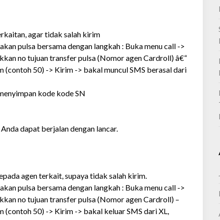
kaitan, agar tidak salah kirim
akan pulsa bersama dengan langkah : Buka menu call ->
ukkan no tujuan transfer pulsa (Nomor agen Cardroll) â€“
m (contoh 50) -> Kirim -> bakal muncul SMS berasal dari
 menyimpan kode kode SN
 Anda dapat berjalan dengan lancar.
pada agen terkait, supaya tidak salah kirim.
akan pulsa bersama dengan langkah : Buka menu call ->
ukkan no tujuan transfer pulsa (Nomor agen Cardroll) –
m (contoh 50) -> Kirim -> bakal keluar SMS dari XL,