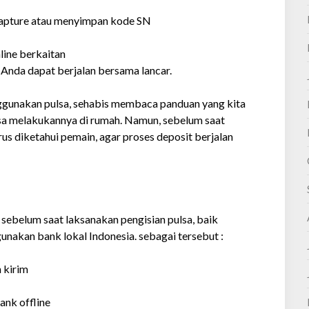
capture atau menyimpan kode SN
line berkaitan
 Anda dapat berjalan bersama lancar.
gunakan pulsa, sehabis membaca panduan yang kita
bisa melakukannya di rumah. Namun, sebelum saat
rus diketahui pemain, agar proses deposit berjalan
n sebelum saat laksanakan pengisian pulsa, baik
akan bank lokal Indonesia. sebagai tersebut :
h kirim
ank offline