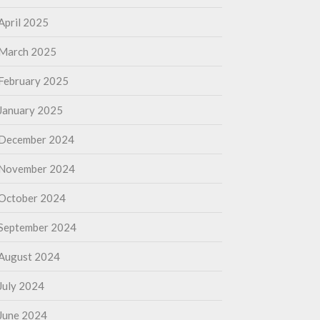
April 2025
March 2025
February 2025
January 2025
December 2024
November 2024
October 2024
September 2024
August 2024
July 2024
June 2024