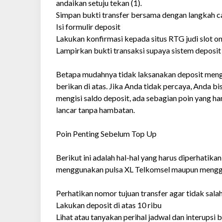
andaikan setuju tekan (1).
Simpan bukti transfer bersama dengan langkah 
Isi formulir deposit
Lakukan konfirmasi kepada situs RTG judi slot on
Lampirkan bukti transaksi supaya sistem deposit
Betapa mudahnya tidak laksanakan deposit meng
berikan di atas. Jika Anda tidak percaya, Anda 
mengisi saldo deposit, ada sebagian poin yang ha
lancar tanpa hambatan.
Poin Penting Sebelum Top Up
Berikut ini adalah hal-hal yang harus diperhatika
menggunakan pulsa XL Telkomsel maupun menggun
Perhatikan nomor tujuan transfer agar tidak sala
Lakukan deposit di atas 10 ribu
Lihat atau tanyakan perihal jadwal dan interupsi b