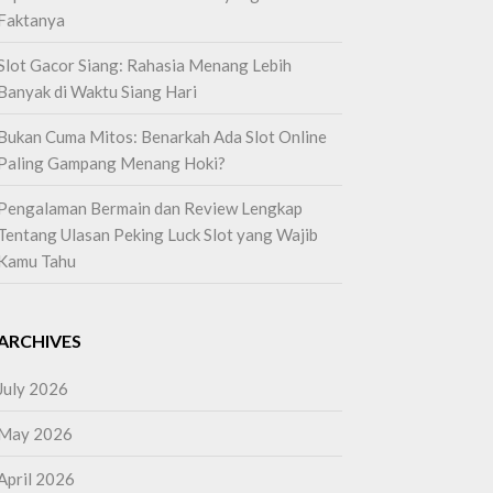
Faktanya
Slot Gacor Siang: Rahasia Menang Lebih
Banyak di Waktu Siang Hari
Bukan Cuma Mitos: Benarkah Ada Slot Online
Paling Gampang Menang Hoki?
Pengalaman Bermain dan Review Lengkap
Tentang Ulasan Peking Luck Slot yang Wajib
Kamu Tahu
ARCHIVES
July 2026
May 2026
April 2026