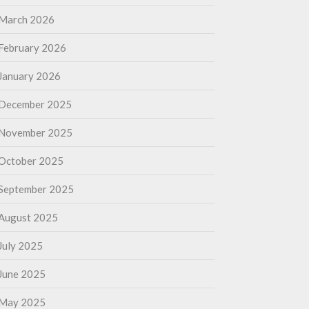
March 2026
February 2026
January 2026
December 2025
November 2025
October 2025
September 2025
August 2025
July 2025
June 2025
May 2025